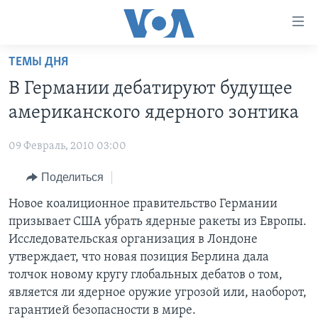
Линки
доступности
Перейти
ТЕМЫ ДНЯ
на
ГЛАВНОЕ
В Германии дебатируют будущее
основной
ПРОГРАММЫ
контент
американского ядерного зонтика
ПРОЕКТЫ
Перейти
АМЕРИКА
к
09 Февраль, 2010 03:00
ЭКСПЕРТИЗА
НОВОСТИ ЗА МИНУТУ
УЧИМ АНГЛИЙСКИЙ
основной
Поделиться
ИНТЕРВЬЮ
ИТОГИ
НАША АМЕРИКАНСКАЯ ИСТОРИЯ
навигации
Перейти
ФАКТЫ ПРОТИВ ФЕЙКОВ
Новое коалиционное правительство Германии
ПОЧЕМУ ЭТО ВАЖНО?
А КАК В АМЕРИКЕ?
в
призывает США убрать ядерные ракеты из Европы.
ЗА СВОБОДУ ПРЕССЫ
ДИСКУССИЯ VOA
АРТЕФАКТЫ
поиск
Исследовательская организация в Лондоне
УЧИМ АНГЛИЙСКИЙ
ДЕТАЛИ
АМЕРИКАНСКИЕ ГОРОДКИ
утверждает, что новая позиция Берлина дала
толчок новому кругу глобальных дебатов о том,
ВИДЕО
НЬЮ-ЙОРК NEW YORK
ТЕСТЫ
является ли ядерное оружие угрозой или, наоборот,
ПОДПИСКА НА НОВОСТИ
АМЕРИКА. БОЛЬШОЕ ПУТЕШЕСТВИЕ
гарантией безопасности в мире.