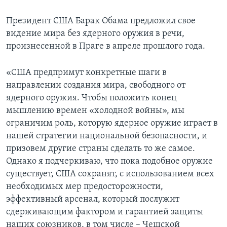
Learning English
Президент США Барак Обама предложил свое
видение мира без ядерного оружия в речи,
СОЦИАЛЬНЫЕ СЕТИ
произнесенной в Праге в апреле прошлого года.
«США предпримут конкретные шаги в
направлении создания мира, свободного от
Языки
ядерного оружия. Чтобы положить конец
мышлению времен «холодной войны», мы
ограничим роль, которую ядерное оружие играет в
нашей стратегии национальной безопасности, и
призовем другие страны сделать то же самое.
Однако я подчеркиваю, что пока подобное оружие
существует, США сохранят, с использованием всех
необходимых мер предосторожности,
эффективный арсенал, который послужит
сдерживающим фактором и гарантией защиты
наших союзников, в том числе – Чешской