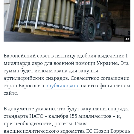
Learning English
СОЦИАЛЬНЫЕ СЕТИ
Языки
Европейский совет в пятницу одобрил выделение 1
миллиарда евро для военной помощи Украине. Эта
сумма будет использована для закупки
артиллерийских снарядов. Совместное соглашение
стран Евросоюза
опубликовано
на его официальном
сайте.
В документе указано, что будут закуплены снаряды
стандарта НАТО – калибра 155 миллиметров – и,
при необходимости, ракеты. Глава
внешнеполитического ведомства ЕС Жозеп Боррель