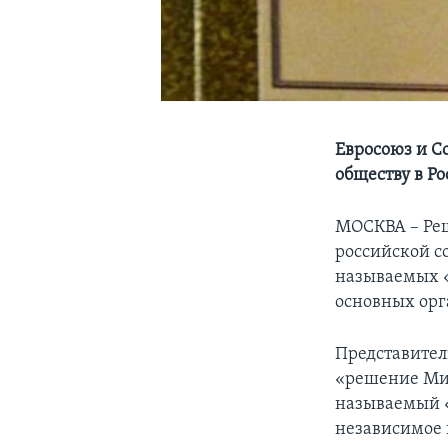
Евросоюз и С
обществу в Ро
МОСКВА – Реш
российской с
называемых «
основных орг
Представител
«решение Мин
называемый «
независимое 