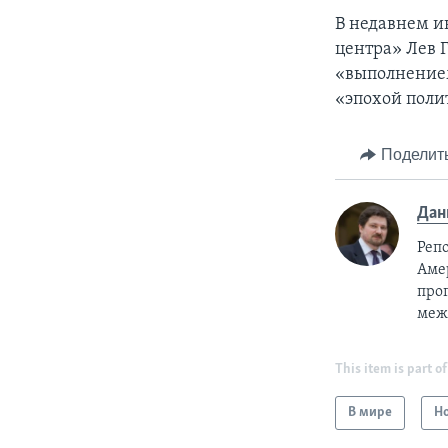
В недавнем и
центра» Лев 
«выполнением
«эпохой поли
Поделит
Дан
Реп
Аме
про
меж
This item is part of
В мире
Н