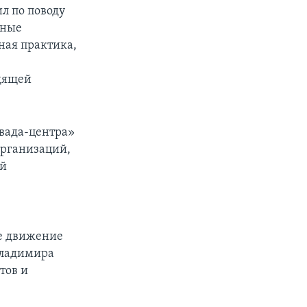
л по поводу
нные
ная практика,
едящей
евада-центра»
организаций,
ой
е движение
Владимира
тов и