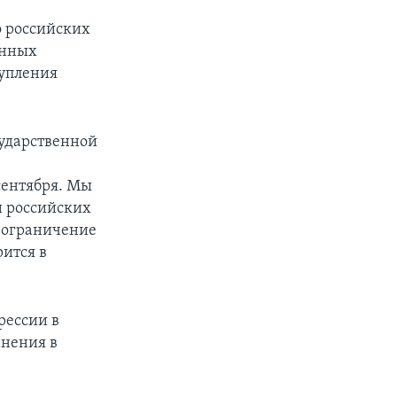
о российских
анных
тупления
сударственной
сентября. Мы
и российских
 ограничение
рится в
прессии в
мнения в