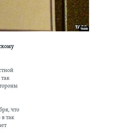
скому
стной
 так
стороны
ря, что
 в так
ает