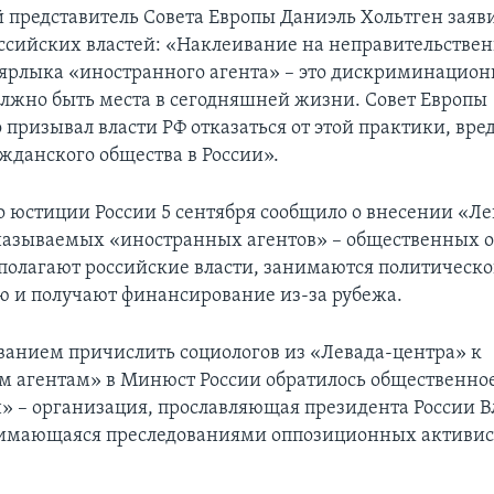
представитель Совета Европы Даниэль Хольтген заяви
оссийских властей: «Наклеивание на неправительстве
ярлыка «иностранного агента» – это дискриминацион
олжно быть места в сегодняшней жизни. Совет Европы
 призывал власти РФ отказаться от этой практики, вр
жданского общества в России».
 юстиции России 5 сентября сообщило о внесении «Л
 называемых «иностранных агентов» – общественных 
 полагают российские власти, занимаются политическ
ю и получают финансирование из-за рубежа.
ованием причислить социологов из «Левада-центра» к
 агентам» в Минюст России обратилось общественно
 – организация, прославляющая президента России 
имающаяся преследованиями оппозиционных активис