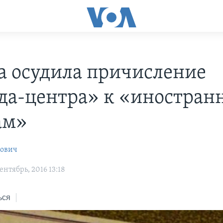
а осудила причисление
да-центра» к «иностра
ам»
рович
нтябрь, 2016 13:18
ься