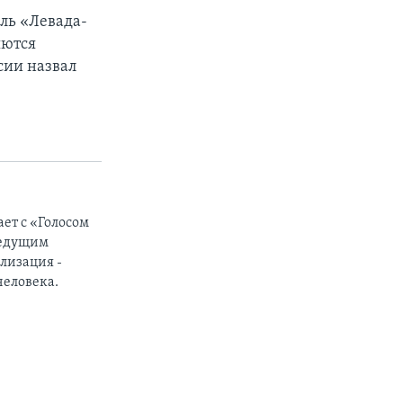
ль «Левада-
яются
сии назвал
ет с «Голосом
ведущим
лизация -
человека.