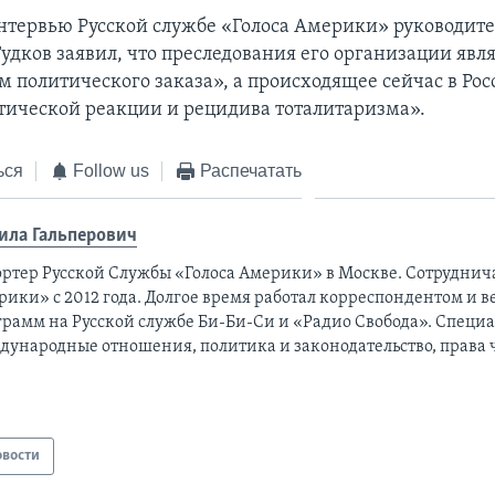
нтервью Русской службе «Голоса Америки» руководите
Гудков заявил, что преследования его организации явл
 политического заказа», а происходящее сейчас в Рос
тической реакции и рецидива тоталитаризма».
ься
Follow us
Распечатать
ила Гальперович
ортер Русской Службы «Голоса Америки» в Москве. Сотруднича
рики» с 2012 года. Долгое время работал корреспондентом и 
грамм на Русской службе Би-Би-Си и «Радио Свобода». Специа
дународные отношения, политика и законодательство, права 
овости