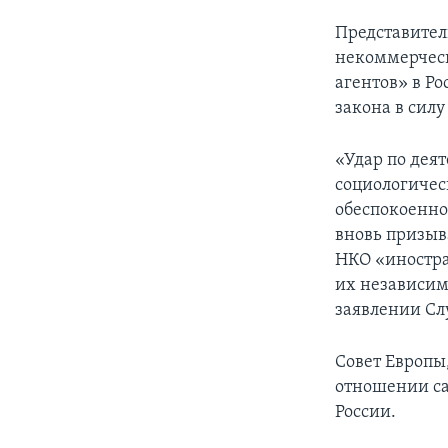
Представител
некоммерческ
агентов» в Р
закона в силу 
«Удар по дея
социологичес
обеспокоенно
вновь призыв
НКО «иностра
их независим
заявлении Сл
Совет Европы,
отношении са
России.