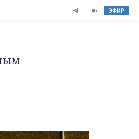
ЭФИР
нным