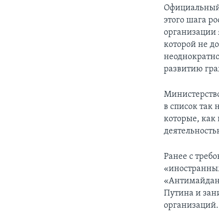
Официальный 
этого шага р
организации 
которой не д
неоднократно
развитию гра
Министерство
в список так
которые, как
деятельность
Ранее с треб
«иностранным
«Антимайдан»
Путина и зан
организаций.