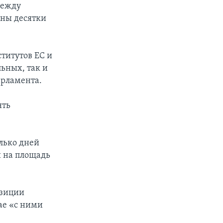
между
ены десятки
титутов ЕС и
ьных, так и
арламента.
ять
лько дней
и на площадь
озиции
ае «с ними