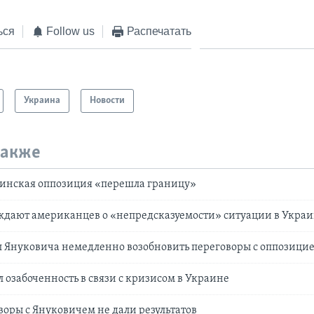
ься
Follow us
Распечатать
Украина
Новости
также
аинская оппозиция «перешла границу»
дают американцев о «непредсказуемости» ситуации в Укра
 Януковича немедленно возобновить переговоры с оппозици
 озабоченность в связи с кризисом в Украине
воры с Януковичем не дали результатов