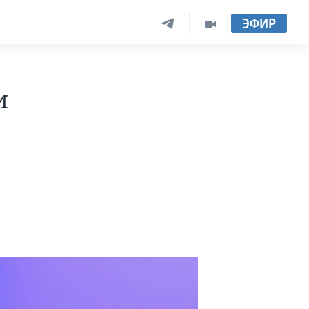
ЭФИР
и