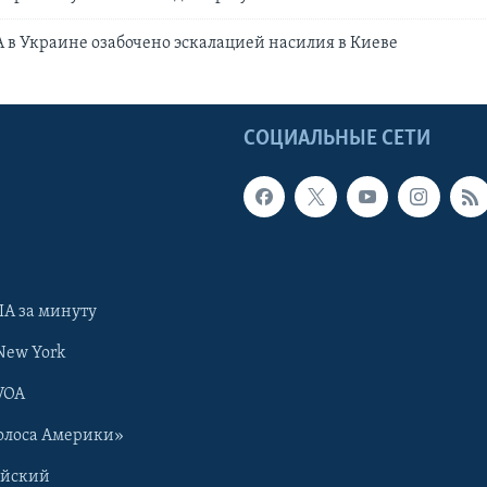
 в Украине озабочено эскалацией насилия в Киеве
Ы
СОЦИАЛЬНЫЕ СЕТИ
А за минуту
New York
VOA
олоса Америки»
ийский