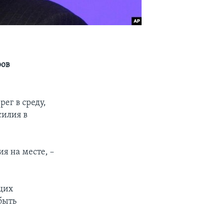
ров
ег в среду,
силия в
я на месте, –
щих
быть