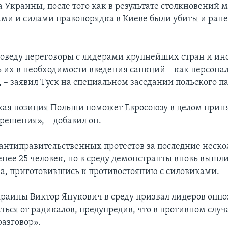
а Украины, после того как в результате столкновений 
ми и силами правопорядка в Киеве были убиты и ран
роведу переговоры с лидерами крупнейших стран и инс
ь их в необходимости введения санкций – как персонал
 – заявил Туск на специальном заседании польского п
кая позиция Польши поможет Евросоюзу в целом прин
решения», – добавил он.
 антиправительственных протестов за последние неско
енее 25 человек, но в среду демонстранты вновь вышл
ва, приготовившись к противостоянию с силовиками.
раины Виктор Янукович в среду призвал лидеров опп
ться от радикалов, предупредив, что в противном случ
разговор».