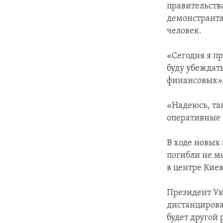
правительств
демонстранта
человек.
«Сегодня я п
буду убеждат
финансовых»,
«Надеюсь, та
оперативные 
В ходе новых
погибли не м
в центре Кие
Президент Ук
дистанцирова
будет другой 