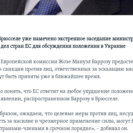
 Брюсселе уже намечено экстренное заседание минист
дел стран ЕС для обсуждения положения в Украине
 Европейской комиссии Жозе Мануэл Баррозу предостер
» санкции против лиц, ответственных за эскалацию на
ут быть приняты уже в ближайшее время.
о понять, что ЕС ответит на любое ухудшение положени
заявлении, распространенном Баррозу в Брюсселе.
бразом, ожидаем, что целевые меры против лиц, несу
сть за насилие и чрезмерное применение силы, могут 
странами-членами в срочном порядке», – добивал он.