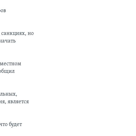
ров
 санкциях, но
начать
вместном
ообщил
альных,
ия, является
что будет