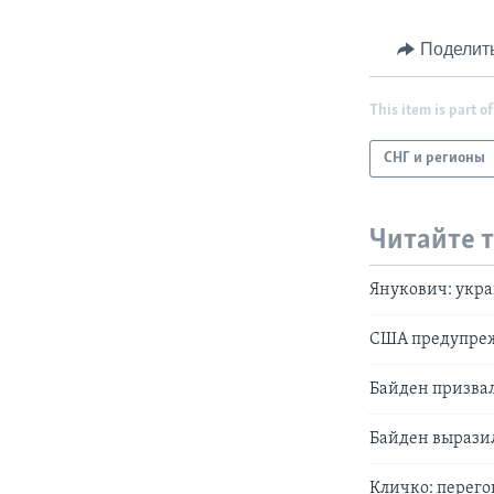
Поделит
This item is part of
СНГ и регионы
Читайте 
Янукович: укр
США предупреж
Байден призвал
Байден выразил
Кличко: перего