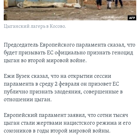
Learning English
Цыганский лагерь в Косово.
СОЦИАЛЬНЫЕ СЕТИ
Председатель Европейского парламента сказал, что
будет призывать ЕС официально признать геноцид
Языки
цыган во второй мировой войне.
Ежи Бузек сказал, что на открытии сессии
парламента в среду 2 февраля он призовет ЕС
публично признать злодеяния, совершенные в
отношении цыган.
Европейский парламент заявил, что сотни тысяч
цыган стали жертвами нацистского режима и его
союзников в годы второй мировой войны.