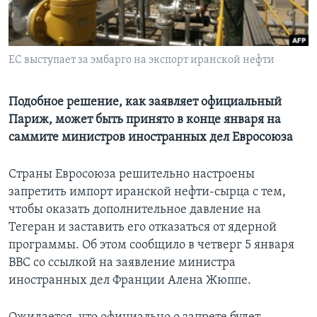
Learning English
ЕС выступает за эмбарго на экспорт иранской нефти
СОЦИАЛЬНЫЕ СЕТИ
Подобное решение, как заявляет официальный
Париж, может быть принято в конце января на
Языки
саммите министров иностранных дел Евросоюза
Страны Евросоюза решительно настроены
запретить импорт иранской нефти-сырца с тем,
чтобы оказать дополнительное давление на
Тегеран и заставить его отказаться от ядерной
программы. Об этом сообщило в четверг 5 января
ВВС со ссылкой на заявление министра
иностранных дел Франции Алена Жюппе.