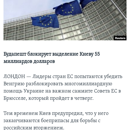
Learning English
СОЦИАЛЬНЫЕ СЕТИ
Языки
Будапешт блокирует выделение Киеву 55
миллиардов долларов
ЛОНДОН —
Лидеры стран ЕС попытаются убедить
Венгрию разблокировать многомиллиардную
помощь Украине на важном саммите Совета ЕС в
Брюсселе, который пройдет в четверг.
Тем временем Киев предупредил, что у него
заканчиваются боеприпасы для борьбы с
российским вторжением.