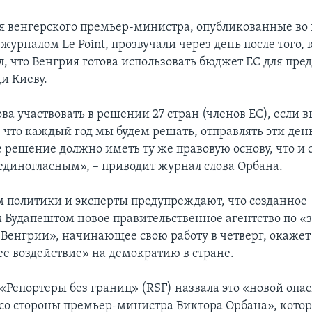
 венгерского премьер-министра, опубликованные во
урналом Le Point, прозвучали через день после того, 
л, что Венгрия готова использовать бюджет ЕС для пр
и Киеву.
ва участвовать в решении 27 стран (членов ЕС), если в
 что каждый год мы будем решать, отправлять эти день
 решение должно иметь ту же правовую основу, что и 
единогласным», – приводит журнал слова Орбана.
 политики и эксперты предупреждают, что созданное
Будапештом новое правительственное агентство по «
 Венгрии», начинающее свою работу в четверг, окажет
 воздействие» на демократию в стране.
«Репортеры без границ» (RSF) назвала это «новой опа
со стороны премьер-министра Виктора Орбана», кото