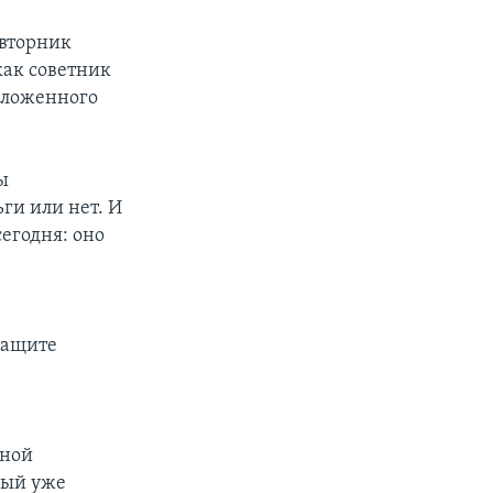
 вторник
как советник
едложенного
ы
ги или нет. И
сегодня: оно
защите
сной
рый уже