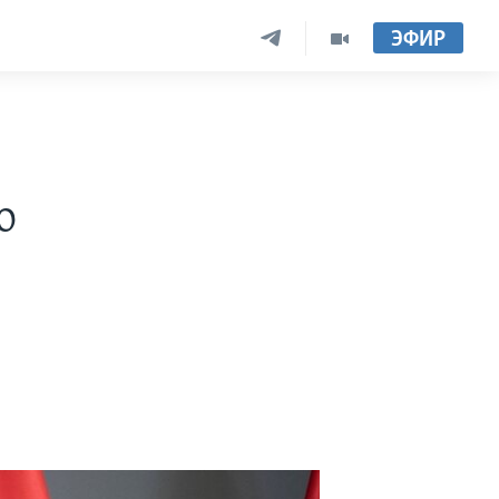
ЭФИР
о