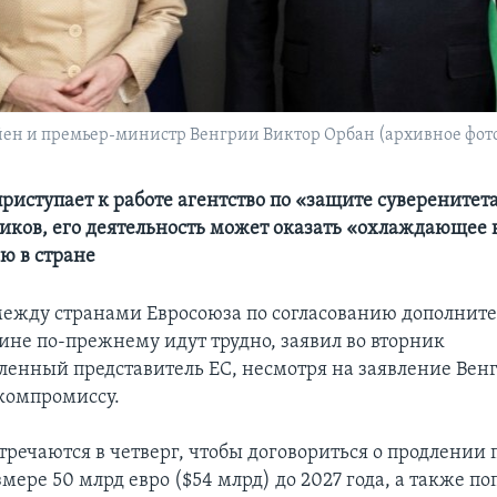
йен и премьер-министр Венгрии Виктор Орбан (архивное фот
риступает к работе агентство по «защите суверенитета
ков, его деятельность может оказать «охлаждающее 
ю в стране
ежду странами Евросоюза по согласованию дополнит
не по-прежнему идут трудно, заявил во вторник
ленный представитель ЕС, несмотря на заявление Вен
 компромиссу.
тречаются в четверг, чтобы договориться о продлении
мере 50 млрд евро ($54 млрд) до 2027 года, а также п