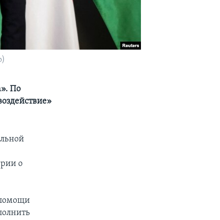
о)
». По
воздействие»
ельной
грии о
 помощи
ополнить