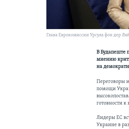
Глава Еврокомиссии Урсула фон дер Ля
В Будапеште п
мнению крити
на демократи
Переговоры м
помощи Украи
высокопостав
готовности к
Лидеры ЕС вс
Украине в раз