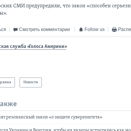
рских СМИ предупредили, что закон «способен серьез
ы».
ься
Смотреть комментарии
Follow us
Распе
ская служба «Голоса Америки»
краина
Новости
также
ят резонансный закон «о защите суверенитета»
ресах Украины и Венгрии, чтобы их лидеры встретились как м