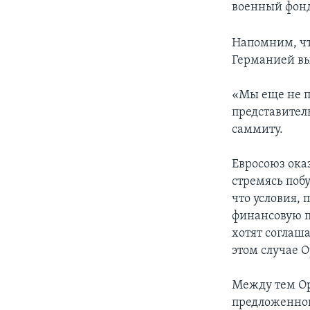
военный фонд
Напомним, чт
Германией вы
«Мы еще не п
представител
саммиту.
Евросоюз ока
стремясь поб
что условия, 
финансовую п
хотят соглаш
этом случае О
Между тем Ор
предложенног