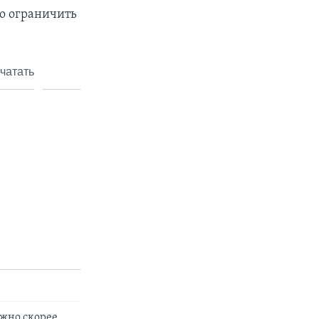
но ограничить
чатать
ожно скорее