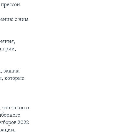
 прессой.
нению с ним
ияния,
енгрии,
, задача
и, которые
ю
 что закон о
ыборного
выборов 2022
зации,