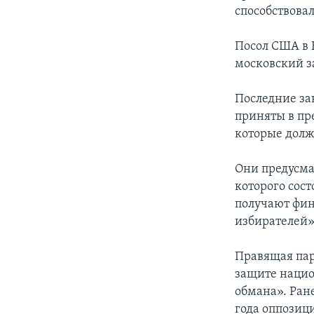
способствова
Посол США в 
московский з
Последние за
приняты в пр
которые долж
Они предусма
которого сост
получают фин
избирателей»
Правящая парт
защите нацио
обмана». Ран
года оппозиц