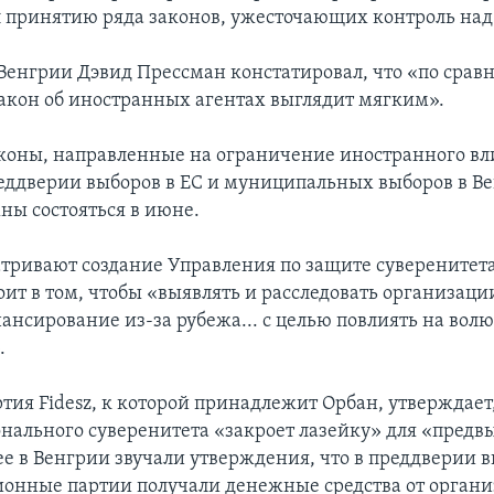
л принятию ряда законов, ужесточающих контроль над
Венгрии Дэвид Прессман констатировал, что «по срав
акон об иностранных агентах выглядит мягким».
коны, направленные на ограничение иностранного вл
еддверии выборов в ЕС и муниципальных выборов в В
ны состояться в июне.
тривают создание Управления по защите суверенитета
оит в том, чтобы «выявлять и расследовать организаци
ансирование из-за рубежа... с целью повлиять на вол
.
ия Fidesz, к которой принадлежит Орбан, утверждает,
нального суверенитета «закроет лазейку» для «предв
ее в Венгрии звучали утверждения, что в преддверии 
ионные партии получали денежные средства от органи