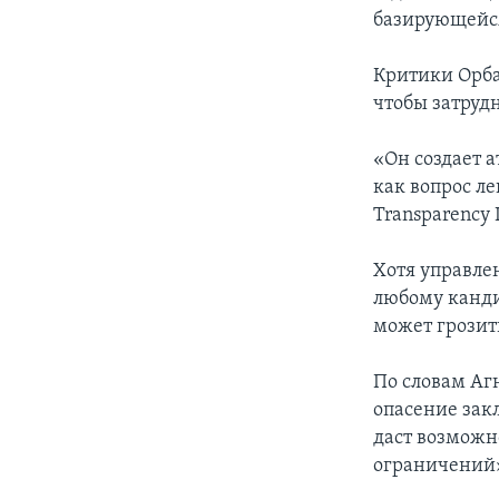
базирующейс
Критики Орбан
чтобы затруд
«Он создает а
как вопрос ле
Transparency 
Хотя управле
любому канд
может грозит
По словам Агн
опасение закл
даст возможн
ограничений