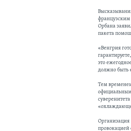
Высказывания
французским ж
Орбана заяви
пакета помощ
«Венгрия гото
гарантируете,
это ежегодное
должно быть 
Тем временем
официальным 
суверенитета
«охлаждающее
Организация 
провокацией 