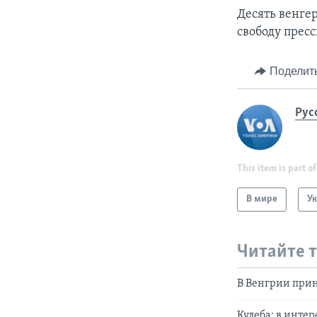
Десять венге
свободу пресс
Поделит
Рус
This item is part of
В мире
У
Читайте 
В Венгрии прин
Кулеба: в инте