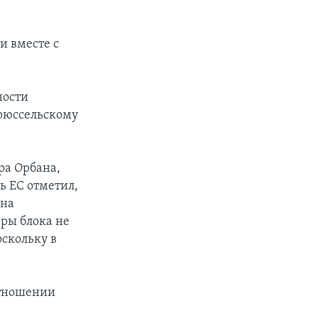
и вместе с
ности
брюссельскому
ра Орбана,
ь ЕС отметил,
 на
ры блока не
скольку в
отношении