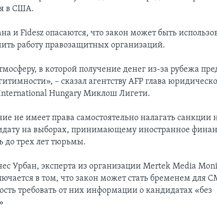
я в США.
а и Fidesz опасаются, что закон может быть использов
нить работу правозащитных организаций.
тмосферу, в которой получение денег из-за рубежа пре
гитимности», – сказал агентству AFP глава юридическо
International Hungary Миклош Лигети.
ние не имеет права самостоятельно налагать санкции н
идату на выборах, принимающему иностранное финан
ь до трех лет тюрьмы.
ес Урбан, эксперта из организации Mertek Media Monit
ючается в том, что закон может стать бременем для С
ость требовать от них информации о кандидатах «без
»