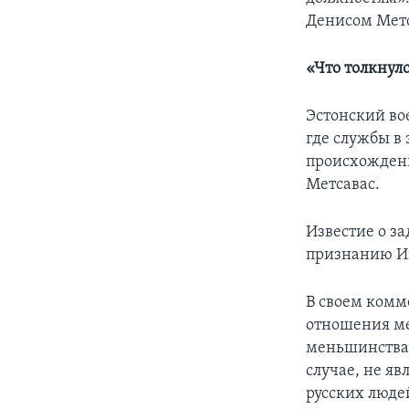
Денисом Метс
«Что толкнуло
Эстонский в
где службы в
происхождения
Метсавас.
Известие о з
признанию Иг
В своем комм
отношения м
меньшинствам
случае, не я
русских люде