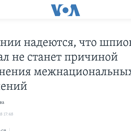
онии надеются, что шпи
ал не станет причиной
нения межнациональны
шений
ва
8 17:48
ься