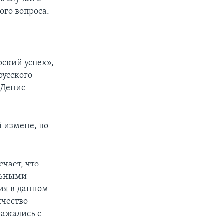
ого вопроса.
ский успех»,
русского
 Денис
 измене, по
чает, что
льными
ия в данном
ичество
ражались с