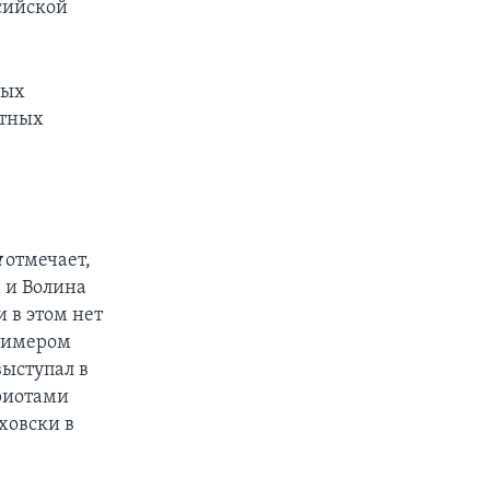
сийской
вых
стных
и
отмечает,
 и Волина
 в этом нет
примером
выступал в
триотами
аховски в