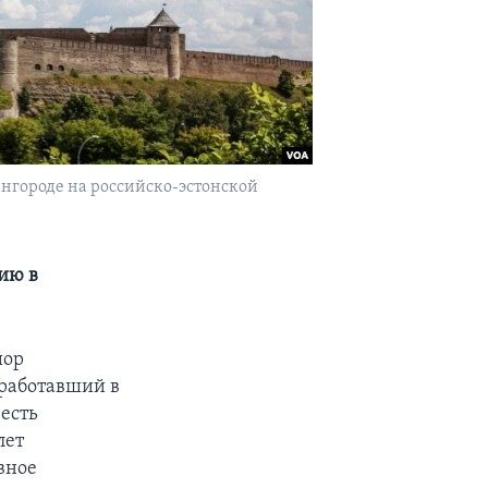
ангороде на российско-эстонской
ию в
йор
 работавший в
есть
лет
вное