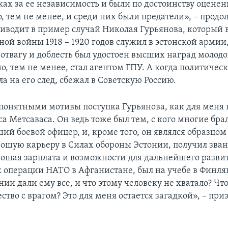
ках за ее независимость и были по достоинству оцене
, тем не менее, и среди них были предатели», – продо
риводит в пример случай Николая Гурьянова, который 
ой войны 1918 – 1920 годов служил в эстонской армии,
отвагу и доблесть был удостоен высших наград молод
о, тем не менее, стал агентом ГПУ. А когда политичес
 на его след, сбежал в Советскую Россию.
понятными мотивы поступка Гурьянова, как для меня
а Метсаваса. Он ведь тоже был тем, с кого многие бра
ий боевой офицер, и, кроме того, он являлся образцо
рошую карьеру в Силах обороны Эстонии, получил зван
рошая зарплата и возможности для дальнейшего разви
к операции НАТО в Афганистане, был на учебе в Финл
ии дали ему все, и что этому человеку не хватало? Что
ство с врагом? Это для меня остается загадкой», – при