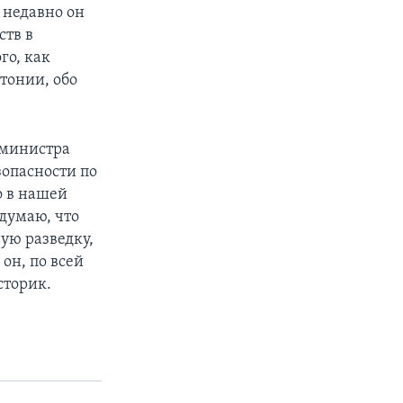
 недавно он
тв в
го, как
стонии, обо
-министра
опасности по
о в нашей
думаю, что
ую разведку,
он, по всей
сторик.