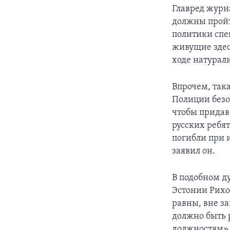
Главред журн
должны пройт
политики спе
живущие здес
ходе натурал
Впрочем, така
Полиции безо
чтобы придав
русских ребя
погибли при 
заявил он.
В подобном д
Эстонии Рихо
равны, вне з
должно быть 
должностям».