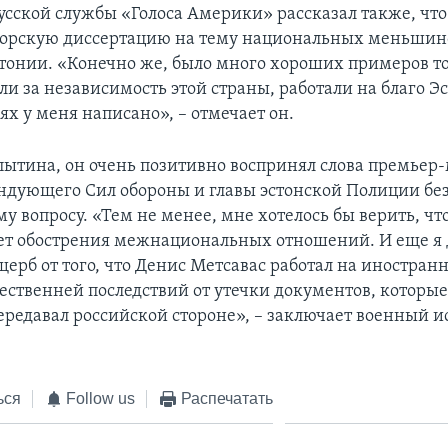
усской службы «Голоса Америки» рассказал также, что
орскую диссертацию на тему национальных меньшинс
тонии. «Конечно же, было много хороших примеров то
ли за независимость этой страны, работали на благо Э
ях у меня написано», – отмечает он.
пытина, он очень позитивно воспринял слова премьер
ндующего Сил обороны и главы эстонской Полиции без
у вопросу. «Тем не менее, мне хотелось бы верить, чт
дет обострения межнациональных отношений. И еще я 
ерб от того, что Денис Метсавас работал на иностранн
ественней последствий от утечки документов, которые 
ередавал российской стороне», – заключает военный и
ься
Follow us
Распечатать