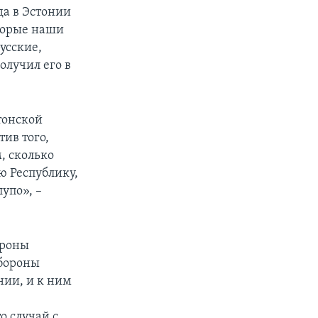
да в Эстонии
торые наши
усские,
олучил его в
стонской
ив того,
, сколько
ю Республику,
упо», –
ороны
обороны
нии, и к ним
о случай с