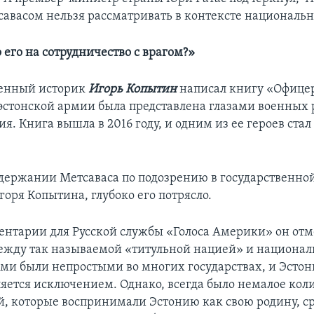
авасом нельзя рассматривать в контексте национальн
 его на сотрудничество с врагом?»
оенный историк
Игорь Копытин
написал книгу «Офицер
 эстонской армии была представлена глазами военных 
. Книга вышла в 2016 году, и одним из ее героев стал
адержании Метсаваса по подозрению в государственной
оря Копытина, глубоко его потрясло.
ентарии для Русской службы «Голоса Америки» он отме
ежду так называемой «титульной нацией» и национа
и были непростыми во многих государствах, и Эстон
вляется исключением. Однако, всегда было немалое кол
й, которые воспринимали Эстонию как свою родину, с