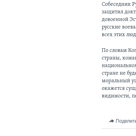
Собеседник Р
защитил докт
довоенной Эс
русские воева
всех этих люд
По словам Ко
страны, кома
национальном
стране не бу
моральный ущ
окажется сущ
видимости, п
Поделит