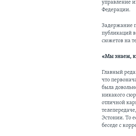
управление и
Федерации.
Задержание п
публикаций в
сюжетов на т
«Мы знаем, к
Главный реда
что первонач
была довольно
никакого сюр
отличной карь
телепередаче,
Эстонии. То е
беседе с кор