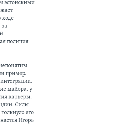
ны эстонскими
лжает
в ходе
 за
ой
кая полиция
 непонятны
ли пример.
м интеграции.
ие майора, у
тия карьеры.
яндии. Силы
 толкнуло его
знается Игорь