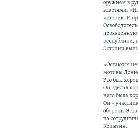
оружием в ру
властями. «Но
историк. И п
Освободительн
проявленную 
республики, н
Эстонии вышла
«Остаются не
мотивы Денис
Это был хорош
Он сделал хо
него была хо
Он – участни
обороны Эстон
на сотрудниче
Копытин.