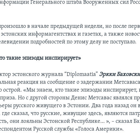
нформации Генерального штаба Вооруженных сил Рос
роизошло в начале предыдущей недели, но после пер
 эстонских информагентствах и газетах, а также ново
елевидении подробностей по этому делу не поступало.
то такие эпизоды инспирирует»
ктор эстонского журнала “Diplomaatia”
Эркки Баховск
альная реакция на сообщение о задержании Метсаваса
 острой. «Мы знаем, кто такие эпизоды инспирирует, и
приза. Но с другой стороны Денис Метсавас являлся 
еры русского живущего в Эстонии. Два года назад он 
 где сказал, что русские, живущие здесь, являются па
сть, они лояльны Эстонской Республике… », – сказал Б
респондентом Русской службы «Голоса Америки».