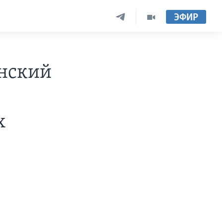
ЭФИР
онский
х