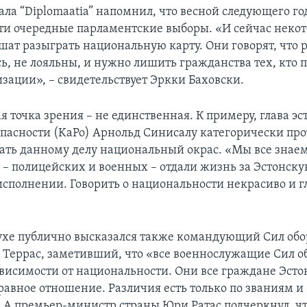
ала “Diplomaatia” напомнил, что весной следующего го
и очередные парламентские выборы. «И сейчас неко
шат разыграть национальную карту. Они говорят, что р
ь, не лояльны, и нужно лишить гражданства тех, кто п
изации», – свидетельствует Эркки Баховски.
я точка зрения – не единственная. К примеру, глава э
пасности (KaPo) Арнольд Синисалу категорически прот
ать данному делу национальный окрас. «Мы все знаем
т – полицейских и военных – отдали жизнь за Эстонску
исполнении. Говорить о национальности некрасиво и гл
ухе публично высказался также командующий Сил об
 Террас, заметивший, что «все военнослужащие Сил 
ависимости от национальности. Они все граждане Эсто
равное отношение. Различия есть только по званиям и
 А премьер-министр страны Юри Ратас подчеркнул, чт