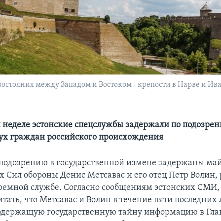
остояния между Западом и Востоком - крепости в Нарве и Ив
неделе эстонские спецслужбы задержали по подозрен
ух граждан российского происхождения
 подозрению в государственной измене задержаны ма
 Сил обороны Денис Метсавас и его отец Петр Волин,
ремной службе. Согласно сообщениям эстонских СМИ, 
тать, что Метсавас и Волин в течение пяти последних 
одержащую государственную тайну информацию в Гла