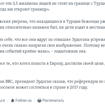
все эти 3,5 миллиона людей не стоят на границе с Турц
гда им откроют границу».
вских уверена, что находящиеся в Турции беженцы у
них относительно налажен быт, их дети ходят в местн
ь себе, что все они вдруг по отмашке Эрдогана устремя
о очень сильно напрягая свое воображение. Поэтому в
тия событий крайне мала», – подытожила она.
 все те, кто хотел попасть в Европу, достигли своей цел
и ВВС, президент Эрдоган сказав, что референдум по 
росоюзе может состояться в стране в 2017 году.
ься
Follow us
Распечатать