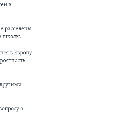
ией в
же расселены
ые школы.
тся в Европу,
ероятность
и другими
вопросу о