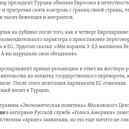
ицу президент Турции обвинил Евросоюз в нечестност
 и пригрозил снять контроль с границ своей страны, ч
и тысяч беженцев и мигрантов.
пая на публике после того, как в четверг Европарлам
комендательного характера о приостановке перегово
ю в ЕС, Эрдоган сказал: «Мы кормим 3-3,5 миллиона б
е. А вы нарушили свои обещания».
ропарламент принял резолюцию в ответ на жесткую 
авительства на попытку государственного переворота, 
июле. После этого делегация парламента ЕС отменила
ный визит в Турцию.
граммы «Экономическая политика» Московского Цен
ан
в интервью Русской службе «Голоса Америки» замет
йственны «яркие» заявления, но это еще ничего не озн