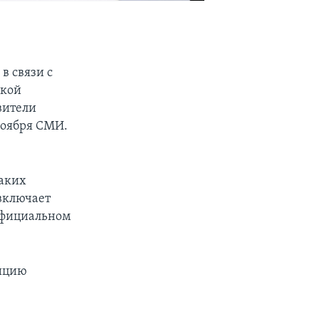
в связи с
цкой
вители
ноября СМИ.
таких
включает
 официальном
зицию