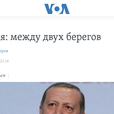
я: между двух берегов
иров
23:18
ься