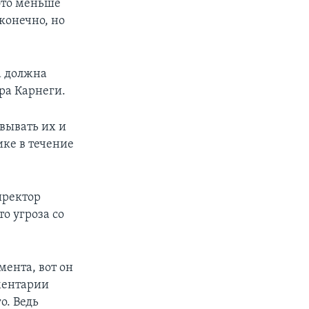
это меньше
конечно, но
а должна
ра Карнеги.
вывать их и
ике в течение
иректор
то угроза со
ента, вот он
мментарии
о. Ведь