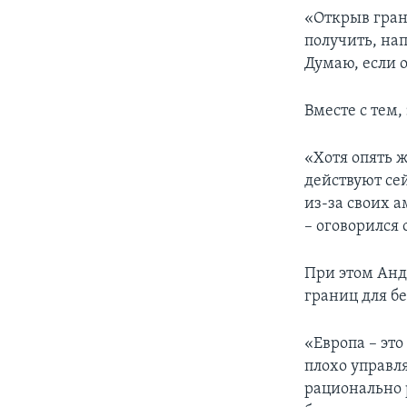
«Открыв гран
получить, нап
Думаю, если о
Вместе с тем,
«Хотя опять 
действуют сей
из-за своих а
– оговорился 
При этом Анд
границ для б
«Европа – это
плохо управл
рационально 