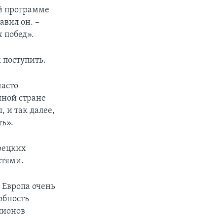
й программе
авил он. –
х побед».
 поступить.
часто
нной стране
 и так далее,
ть».
рецких
стями.
о Европа очень
обность
лионов