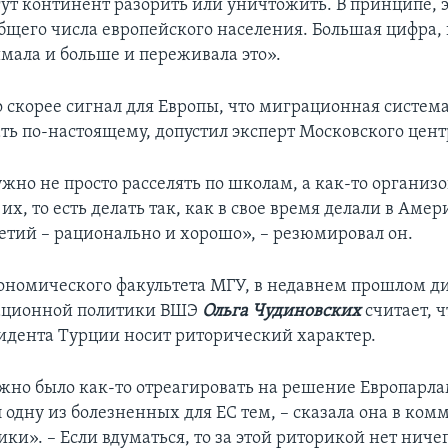
ут континент разорить или уничтожить. В принципе, 
общего числа европейского населения. Большая цифра, 
мала и больше и переживала это».
о скорее сигнал для Европы, что миграционная систем
ать по-настоящему, допустил эксперт Московского цент
жно не просто расселять по школам, а как-то организо
их, то есть делать так, как в свое время делали в Амер
летий – рационально и хорошо», – резюмировал он.
ономического факультета МГУ, в недавнем прошлом д
ационной политики ВШЭ
Ольга Чудиновских
считает, ч
идента Турции носит риторический характер.
жно было как-то отреагировать на решение Европарлам
 одну из болезненных для ЕС тем, – сказала она в ко
ки». – Если вдуматься, то за этой риторикой нет ничег