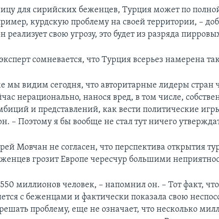
ицу для сирийских беженцев, Турция может по полно
ример, курдскую проблему на своей территории, – доб
н реализует свою угрозу, это будет из разряда пирровы
 эксперт сомневается, что Турция всерьез намерена так
же мы видим сегодня, что авторитарные лидеры стран 
час нерационально, нанося вред, в том числе, собстве
мбиций и представлений, как вести политические игры,
он. – Поэтому я бы вообще не стал тут ничего утвержда
рей Мовчан не согласен, что перспектива открытия ту
еженцев грозит Европе чересчур большими неприятно
 550 миллионов человек, – напомнил он. – Тот факт, чт
яется с беженцами и фактически показала свою неспос
решать проблему, еще не означает, что несколько мил