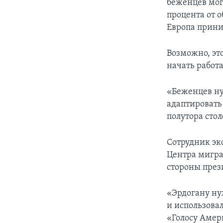
беженцев мог
процента от 
Европа прини
Возможно, эт
начать работ
«Беженцев ну
адаптировать 
полутора сто
Сотрудник эк
Центра мигр
стороны през
«Эрдогану ну
и использовал
«Голосу Амери