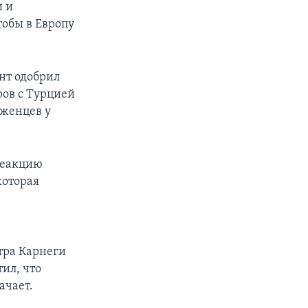
и и
тобы в Европу
ент одобрил
ров с Турцией
еженцев у
реакцию
которая
тра Карнеги
ил, что
ачает.