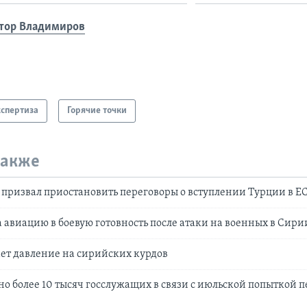
тор Владимиров
кспертиза
Горячие точки
также
призвал приостановить переговоры о вступлении Турции в Е
 авиацию в боевую готовность после атаки на военных в Сири
ет давление на сирийских курдов
но более 10 тысяч госслужащих в связи с июльской попыткой 