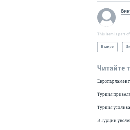
Вик
This item is part of
В мире
Э
Читайте 
Европарламент 
Турция привела
Турция усилива
В Турции уволе