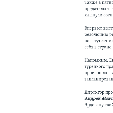
Также в пятн
предательстве
хлынули сотн
Впервые высту
резолюцию ре
по вступлени
себя в стран
Напомним, Ев
турецкого пр
произошла в 
запланирован
Директор про
Андрей Мовч
Эрдогану сво