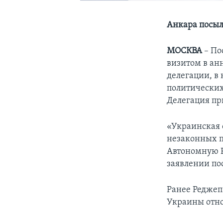
Анкара посыл
МОСКВА
– По
визитом в ан
делегации, в
политических
Делегация пр
«Украинская 
незаконных п
Автономную Р
заявлении по
Ранее Реджеп
Украины отно