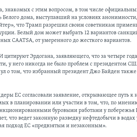
а, знакомых с этим вопросом, в том числе официальн
ь Белого дома, выступавший на условиях анонимности
ейтер», что Трамп разрешил своим советникам примен
рции. Белый дом может выбрать 12 вариантов санкци
ных CAATSA, от умеренного до жесткого вариантов.
 цитируют Эрдогана, заявляющего, что за четыре год
сти, у него никогда не было проблем с президентом СШ
ул о том, что избранный президент Джо Байден также
идеры ЕС согласовали заявление, открывающее путь к
мых в планировании или участии в том, что, по мнению
анкционированными буровыми работами у побережья 
ет, что ведет законную разведку нефтедобычи в водах
ая подход ЕС «предвзятым и незаконным».