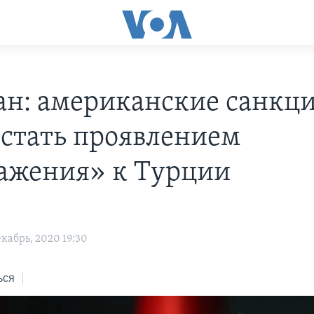
ан: американские санкц
 стать проявлением
ажения» к Турции
кабрь, 2020 19:30
ься