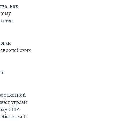
тва, как
жному
нтство
доган
 европейских
 и
воракетной
вляют угрозы
году США
ебителей F-