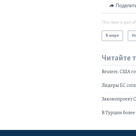
Поделит
This item is part of
В мире
Н
Читайте 
Reuters: США г
Лидеры EC согл
Законопроект С
В Турции боле