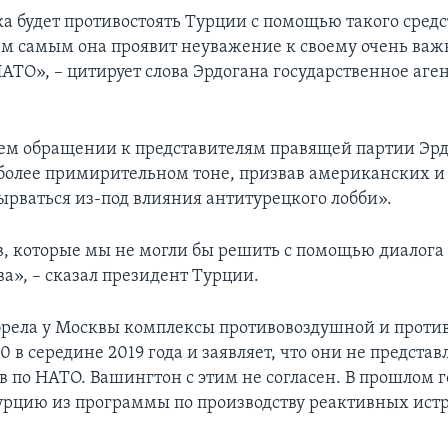
а будет противостоять Турции с помощью такого средс
ем самым она проявит неуважение к своему очень ва
АТО», – цитирует слова Эрдогана государственное аге
нем обращении к представителям правящей партии Эр
 более примирительном тоне, призвав американских и
ырваться из-под влияния антитурецкого лобби».
в, которые мы не могли бы решить с помощью диалога
а», – сказал президент Турции.
рела у Москвы комплексы противовоздушной и проти
 в середине 2019 года и заявляет, что они не предста
в по НАТО. Вашингтон с этим не согласен. В прошлом 
рцию из программы по производству реактивных истр