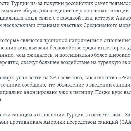
ти Турции из-за покупки российских ракет появилось
 саммите обсуждали введение персональных санкций 
иальных лиц в связи с разведкой газа, которую Анкар
 несколькими странами участках Средиземного моря
 которые являются причиной напряжения в отношения
юзниками, вызвали беспокойство среди инвесторов. 
анние, чем ожидалось, и потенциально более широкие
ероятно, окажут большее воздействие на турецкую эк
 лиры упал почти на 2% после того, как агентство «Рей
сточники сообщило, что объявление о введении санкци
ициально анонсировано уже в пятницу. Позже курс в
я.
ести санкции в отношении Турции в соответствии с З
вии противникам Америки посредством санкций (CAA