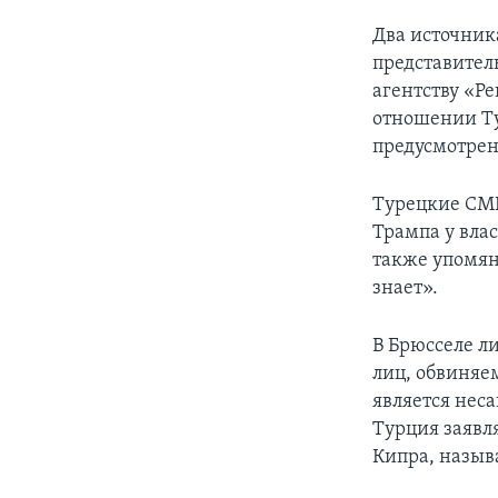
Два источник
представител
агентству «Р
отношении Ту
предусмотрен
Турецкие СМИ
Трампа у вла
также упомян
знает».
В Брюсселе л
лиц, обвиняе
является нес
Турция заявля
Кипра, назыв