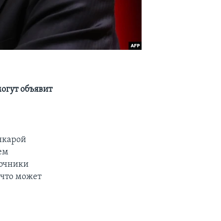
огут объявит
нкарой
ем
точники
 что может