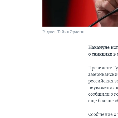
Реджеп Тайип Эрдоган
Накануне ист
о санкциях в
Президент Ту
американские
российских з
неуважения к
сообщили о г
еще больше о
Сообщение о