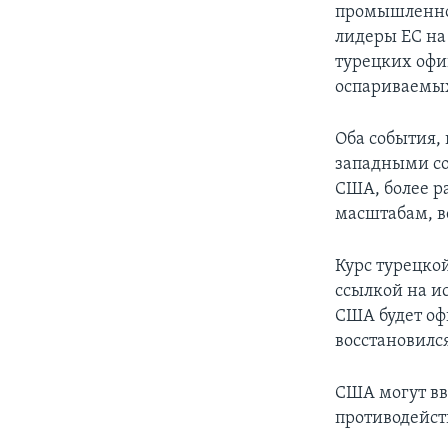
промышленнос
лидеры ЕС на
турецких офиц
оспариваемых
Оба события,
западными со
США, более р
масштабам, в
Курс турецкой
ссылкой на и
США будет оф
восстановилс
США могут вв
противодейст