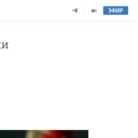
ЭФИР
ии