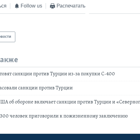
ься
Follow us
Распечатать
овости
также
отовят санкции против Турции из-за покупки С-400
асовали санкции против Турции
ША об обороне включает санкции против Турции и «Северног
е 300 человек приговорили к пожизненному заключению