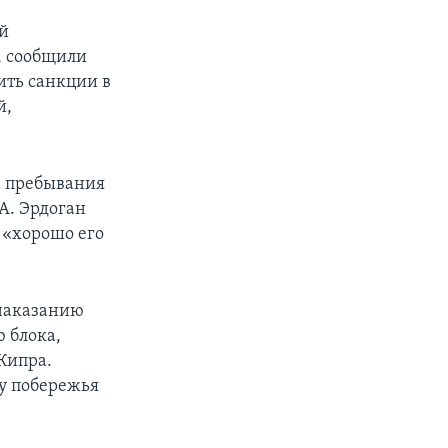
ый
, сообщили
ить санкции в
й,
а пребывания
А. Эрдоган
 «хорошо его
 наказанию
 блока,
Кипра.
 у побережья