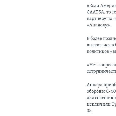
«Если Америк
CAATSA, то т
партнеру по Н
«Анадолу».
В более позд
высказался в
политиков «в
«Нет вопросо
сотрудничеств
Анкара приоб
обороны С-400
для союзнико
исключили Ту
35.