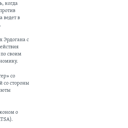
, когда
против
а ведет в
.
х Эрдогана с
Действия
 по своим
ономику.
тер» со
й со стороны
алюты
аконом о
TSA).