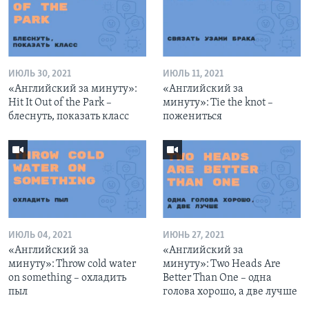
ИЮЛЬ 30, 2021
ИЮЛЬ 11, 2021
«Английский за минуту»:
«Английский за
Hit It Out of the Park –
минуту»: Tie the knot –
блеснуть, показать класс
пожениться
ИЮЛЬ 04, 2021
ИЮНЬ 27, 2021
«Английский за
«Английский за
минуту»: Throw cold water
минуту»: Two Heads Are
on something – охладить
Better Than One – одна
пыл
голова хорошо, а две лучше