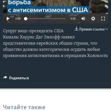
Learning English
0:00
4:05
СОЦИАЛЬНЫЕ СЕТИ
Прямая ссылка
Супруг вице-президента США
Камалы Харрис Даг Эмхофф заявил
представителям еврейских общин страны, что
Языки
общество должно категорически осудить любые
проявления антисемитизма и отрицания Холокоста
Поделиться
Читайте также