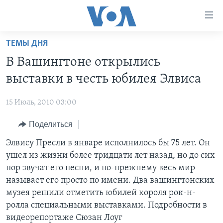
Линки
доступности
Перейти
ТЕМЫ ДНЯ
на
ГЛАВНОЕ
В Вашингтоне открылись
основной
ПРОГРАММЫ
контент
выставки в честь юбилея Элвиса
ПРОЕКТЫ
Перейти
АМЕРИКА
к
15 Июль, 2010 03:00
ЭКСПЕРТИЗА
НОВОСТИ ЗА МИНУТУ
УЧИМ АНГЛИЙСКИЙ
основной
Поделиться
ИНТЕРВЬЮ
ИТОГИ
НАША АМЕРИКАНСКАЯ ИСТОРИЯ
навигации
Перейти
ФАКТЫ ПРОТИВ ФЕЙКОВ
Элвису Пресли в январе исполнилось бы 75 лет. Он
ПОЧЕМУ ЭТО ВАЖНО?
А КАК В АМЕРИКЕ?
в
ушел из жизни более тридцати лет назад, но до сих
ЗА СВОБОДУ ПРЕССЫ
ДИСКУССИЯ VOA
АРТЕФАКТЫ
поиск
пор звучат его песни, и по-прежнему весь мир
УЧИМ АНГЛИЙСКИЙ
ДЕТАЛИ
АМЕРИКАНСКИЕ ГОРОДКИ
называет его просто по имени. Два вашингтонских
музея решили отметить юбилей короля рок-н-
ВИДЕО
НЬЮ-ЙОРК NEW YORK
ТЕСТЫ
ролла специальными выставками. Подробности в
ПОДПИСКА НА НОВОСТИ
АМЕРИКА. БОЛЬШОЕ ПУТЕШЕСТВИЕ
видеорепортаже Сюзан Лоуг