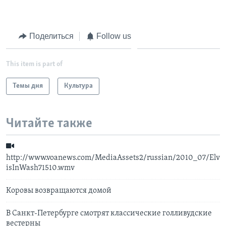
Learning English
Поделиться
Follow us
СОЦИАЛЬНЫЕ СЕТИ
This item is part of
Темы дня
Культура
Языки
Читайте также
http://www.voanews.com/MediaAssets2/russian/2010_07/Elv
isInWash71510.wmv
Коровы возвращаются домой
В Санкт-Петербурге смотрят классические голливудские
вестерны