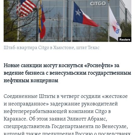
Learning English
СОЦИАЛЬНЫЕ СЕТИ
Штаб-квартира Citgo в Хьюстоне, штат Техас
Языки
Новые санкции могут коснуться «Роснефти» за
ведение бизнеса с венесуэльским государственным
нефтяным концерном
Соединенные Штаты в четверг осудили «жестокое
и неоправданное» задержание руководителей
нефтеперерабатывающей компании Citgo в
Каракасе. Об этом заявил Эллиотт Абрамс,
спецпредставитель Госдепартамента по Венесуэле,
который также предупредил Россию о последствиях