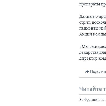
препараты пр
Данные о прод
стрит, поскол
пациенты изб
Акции компан
«Мы ожидаем,
лекарства дл
директор ком
Поделит
Читайте 
Во Франции поп