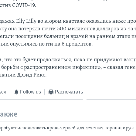
отив COVID-19.
ажах Elly Lilly во втором квартале оказались ниже пр
ьку она потеряла почти 500 миллионов долларов из-за т
егали посещения больниц и врачей на раннем этапе 
ии опустились почти на 6 процентов.
 что это будет продолжаться, пока не придумают вак
я борьбы с распространением инфекции», – сказал ген
пании Дэвид Рикс.
ься
Follow us
Распечатать
также
робуют использовать кровь червей для лечения коронавируса