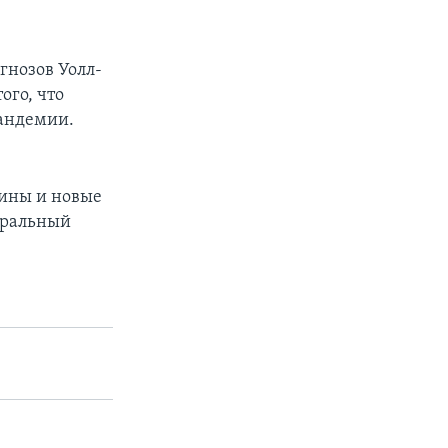
огнозов Уолл-
ого, что
пандемии.
цины и новые
еральный