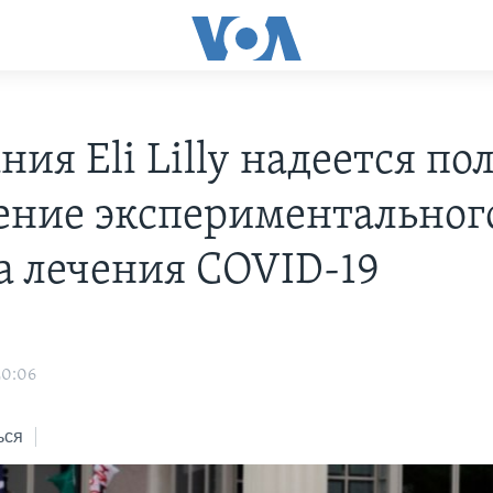
ия Eli Lilly надеется по
ение экспериментальног
а лечения COVID-19
20:06
ься