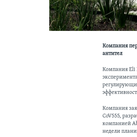
Компания пер
антител
Компания Eli 
эксперимента
регулирующих
эффективност
Компания зая
CoV555, разр
компанией Ab
недели плани