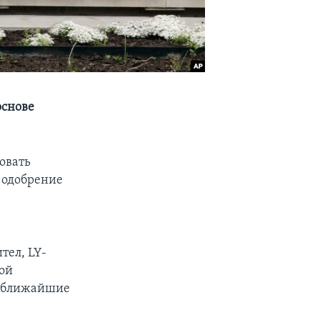
основе
ровать
 одобрение
тел, LY-
ой
в ближайшие