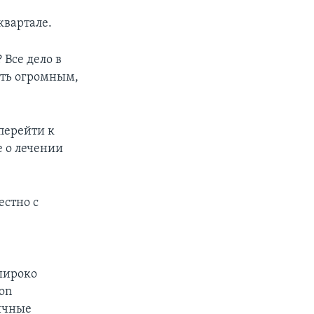
квартале.
 Все дело в
ыть огромным,
перейти к
 о лечении
естно с
широко
on
гичные