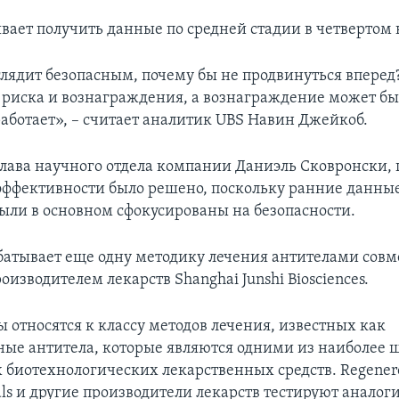
ывает получить данные по средней стадии в четвертом 
лядит безопасным, почему бы не продвинуться вперед?
риска и вознаграждения, а вознаграждение может б
работает», – считает аналитик UBS Навин Джейкоб.
глава научного отдела компании Даниэль Сковронски, 
ффективности было решено, поскольку ранние данные
ыли в основном сфокусированы на безопасности.
рабатывает еще одну методику лечения антителами совм
изводителем лекарств Shanghai Junshi Biosciences.
 относятся к классу методов лечения, известных как
ые антитела, которые являются одними из наиболее 
 биотехнологических лекарственных средств. Regener
als и другие производители лекарств тестируют анало