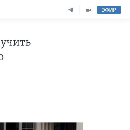
ЭФИР
лучить
о