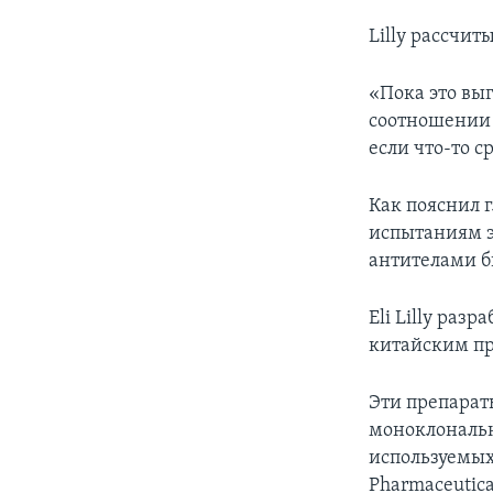
Lilly рассчит
«Пока это выг
соотношении 
если что-то с
Как пояснил 
испытаниям э
антителами б
Eli Lilly раз
китайским про
Эти препараты
моноклональн
используемых
Pharmaceutic