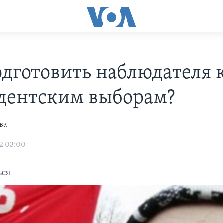
одготовить наблюдателя 
дентским выборам?
ва
2 03:00
ься