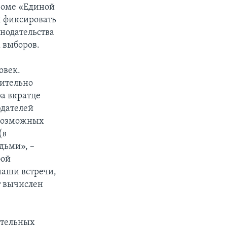
роме «Единой
 фиксировать
нодательства
 выборов.
овек.
чительно
ра вкратце
юдателей
 возможных
(в
дьми», –
бой
 наши встречи,
т вычислен
ательных