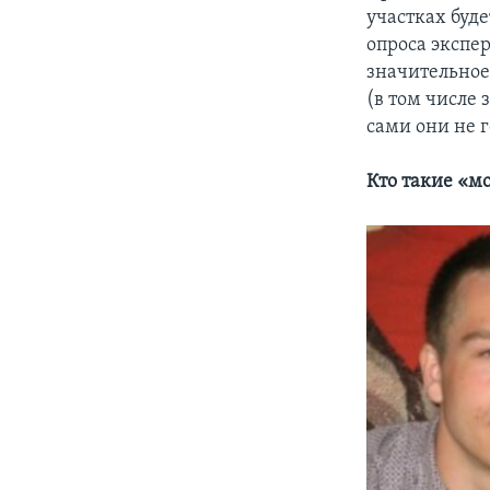
участках буде
опроса экспе
значительное
(в том числе
сами они не 
Кто такие «м