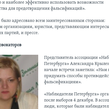
но и наиболее эффективно использовать возможности
ства для предотвращения фальсификаций».
было адресовано всем заинтересованным сторонам:
м организациям, юристам, представляющим интерес
х партий, и прессе.
ровокаторов
Представитель ассоциации «На
Петербурга» Александра Крылен
начале встречи заметила: «Нам
придумать способы противодейс
фальсификациям».
«Наблюдатели Петербурга» орг
после выборов 4 декабря. В асс
люди, которые были наблюдател