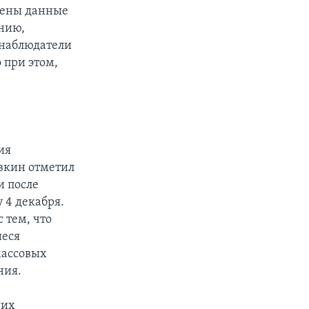
учены данные
анию,
 наблюдатели
 при этом,
ия
вкин отметил
и после
 4 декабря.
 тем, что
иеся
массовых
ния.
гих