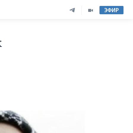
ЭФИР
к