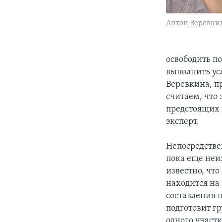
Антон Веревки
освободить п
выполнить ус
Веревкина, п
считаем, что 
предстоящих в
эксперт.
Непосредстве
пока еще неи
известно, чт
находится на
составления п
подготовит г
одного участ