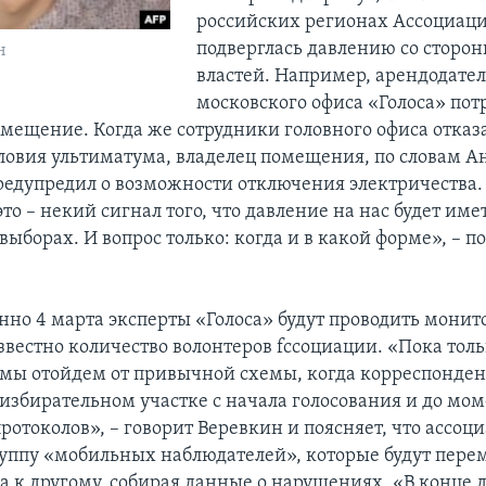
российских регионах Ассоциаци
подверглась давлению со сторо
н
властей. Например, арендодател
московского офиса «Голоса» пот
омещение. Когда же сотрудники головного офиса отказ
ловия ультиматума, владелец помещения, по словам А
редупредил о возможности отключения электричества
это – некий сигнал того, что давление на нас будет име
ыборах. И вопрос только: когда и в какой форме», – п
нно 4 марта эксперты «Голоса» будут проводить монит
звестно количество волонтеров fссоциации. «Пока толь
о мы отойдем от привычной схемы, когда корреспонден
 избирательном участке с начала голосования и до мо
ротоколов», – говорит Веревкин и поясняет, что ассоц
руппу «мобильных наблюдателей», которые будут пере
ка к другому, собирая данные о нарушениях. «В конце 