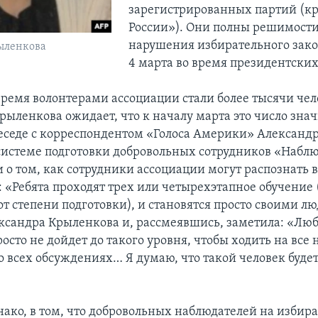
зарегистрированных партий (к
России»). Они полны решимости
нарушения избирательного зако
ыленкова
4 марта во время президентских
время волонтерами ассоциации стали более тысячи чел
рыленкова ожидает, что к началу марта это число зна
 беседе с корреспондентом «Голоса Америки» Александ
 системе подготовки добровольных сотрудников «Набл
и о том, как сотрудники ассоциации могут распознать
: «Ребята проходят трех или четырехэтапное обучение 
т степени подготовки), и становятся просто своими лю
ксандра Крыленкова и, рассмеявшись, заметила: «Лю
осто не дойдет до такого уровня, чтобы ходить на все
во всех обсуждениях… Я думаю, что такой человек буде
нако, в том, что добровольных наблюдателей на избир