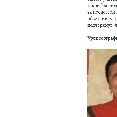
такой “мобиль
за процессом
объективную 
подчеркнул, ч
Урок географ