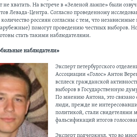
т не хватать. На встрече в «Зеленой лампе» были озв
ртов Левада-Центра. Согласно проведенному исследов
 количество россиян согласны с тем, что независимые
 зарубежные) помогут проведению честных выборов. Но
готовы стать такими наблюдателями.
обильные наблюдатели»
Эксперт петербургского отделен
Ассоциации «Голос» Антон Вере
всплеск гражданской активност
выборов в Государственную думу
По мнению Антона, это связано с
люди, прежде не интересовавш
политикой, стали свидетелями 
фальсификаций итогов голосова
Эксперт подчеркнул, что во мно