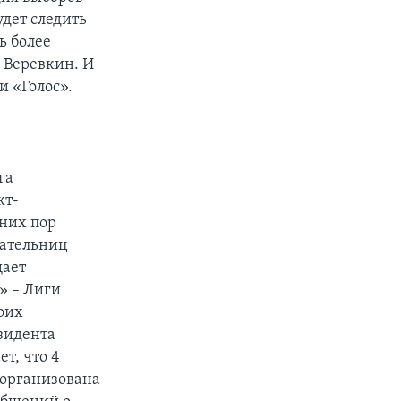
удет следить
ь более
 Веревкин. И
и «Голос».
га
кт-
вних пор
рательниц
щает
» – Лиги
оих
зидента
т, что 4
 организована