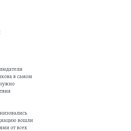
ы
блюдатели
кова в самом
 нужно
твия
анизовались
оциацию вошли
ями от всех