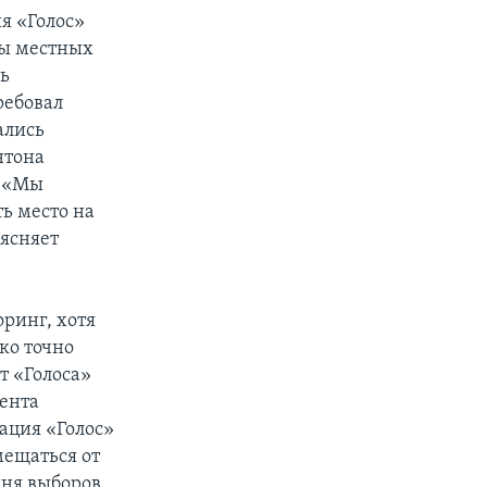
я «Голос»
ны местных
ь
ребовал
ались
нтона
. «Мы
ть место на
оясняет
оринг, хотя
ко точно
т «Голоса»
мента
иация «Голос»
мещаться от
дня выборов