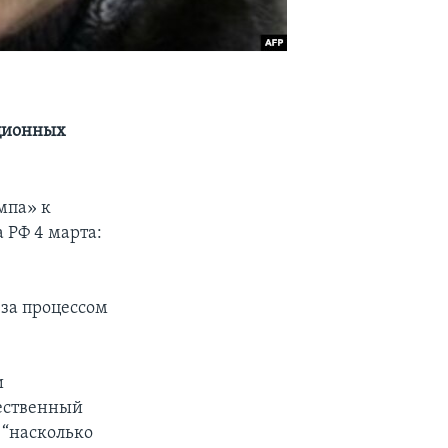
иционных
мпа» к
 РФ 4 марта:
за процессом
и
щественный
 “насколько