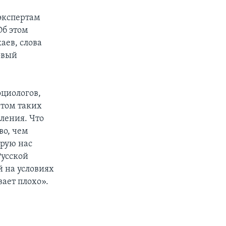
 экспертам
Об этом
аев, слова
овый
оциологов,
етом таких
ления. Что
во, чем
орую нас
Русской
 на условиях
ает плохо».