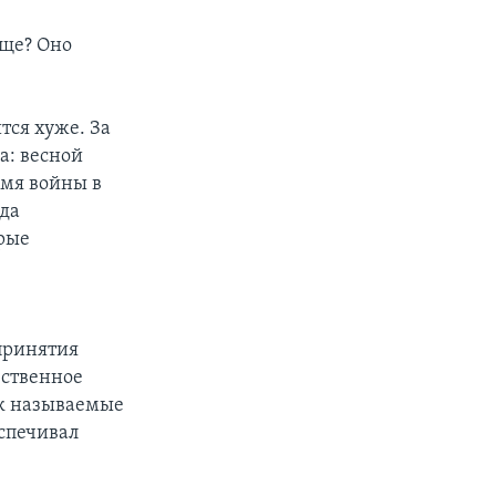
бще? Оно
тся хуже. За
а: весной
емя войны в
гда
рые
принятия
ественное
ак называемые
еспечивал