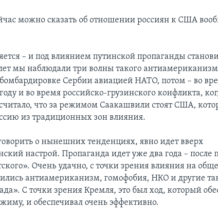
йчас можно сказать об отношении россиян к США воо
ется – и под влиянием путинской пропаганды станови
 лет мы наблюдали три волны такого антиамериканизм
и бомбардировке Сербии авиацией НАТО, потом – во вр
году и во время российско-грузинского конфликта, ко
считало, что за режимом Саакашвили стоят США, кото
ссию из традиционных зон влияния.
 говорить о нынешних тенденциях, явно идет вверх
ский настрой. Пропаганда идет уже два года – после 
ского». Очень удачно, с точки зрения влияния на общ
ились антиамериканизм, гомофобия, НКО и другие т
да». С точки зрения Кремля, это был ход, который об
жиму, и обеспечивал очень эффективно.