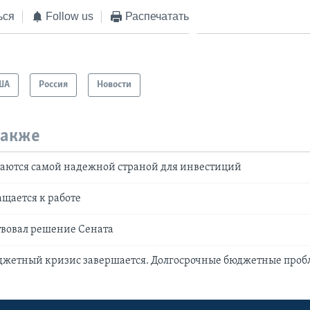
ься
Follow us
Распечатать
ША
Россия
Новости
также
таются самой надежной страной для инвестиций
щается к работе
твовал решение Сената
джетный кризис завершается. Долгосрочные бюджетные пробл