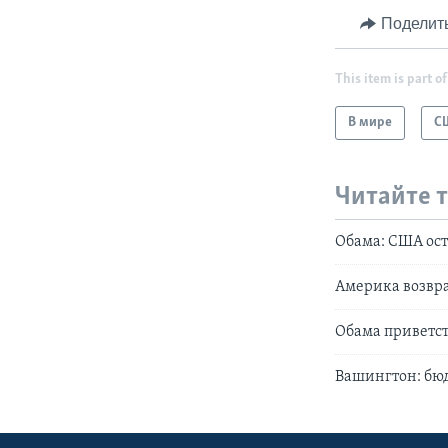
Поделит
This item is part of
В мире
С
Читайте 
Обама: США ос
Америка возвра
Обама приветс
Вашингтон: бю