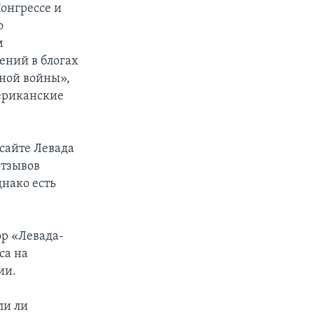
онгрессе и
о
м
ений в блогах
дной войны»,
мериканские
 сайте Левада
отзывов
днако есть
р «Левада-
са на
ии.
ли ли