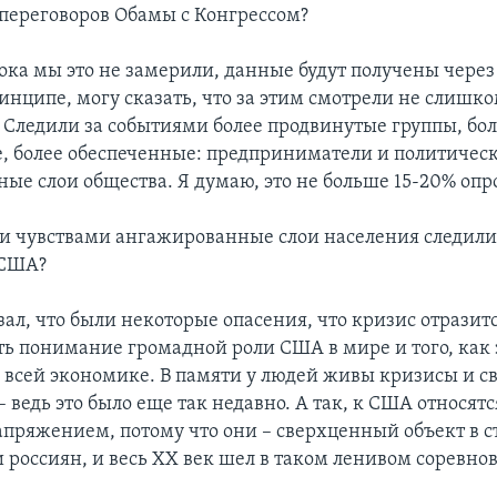
 переговоров Обамы с Конгрессом?
ка мы это не замерили, данные будут получены через
ринципе, могу сказать, что за этим смотрели не слишк
 Следили за событиями более продвинутые группы, бо
, более обеспеченные: предприниматели и политичес
ые слои общества. Я думаю, это не больше 15-20% оп
и чувствами ангажированные слои населения следили
 США?
зал, что были некоторые опасения, что кризис отразит
сть понимание громадной роли США в мире и того, как
а всей экономике. В памяти у людей живы кризисы и с
 ведь это было еще так недавно. А так, к США относятся
пряжением, потому что они – сверхценный объект в с
 россиян, и весь XX век шел в таком ленивом соревно