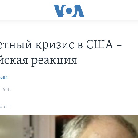
тный кризис в США –
йская реакция
цова
 19:41
ься