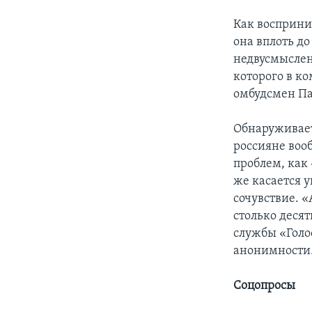
Как восприни
она вплоть д
недвусмыслен
которого в к
омбудсмен Па
Обнаруживает
россияне воо
проблем, как
же касается у
сочувствие. «
столько деся
службы «Голо
анонимности.
Соцопросы