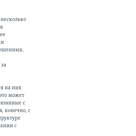
 несколько
ом
лее
ки
рошенных.
 за
ся на них
 это может
вязанные с
, конечно, с
труктуре
вании с