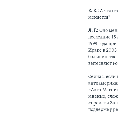
Е. К.:
А что се
меняется?
Л. Г.:
Оно меня
последние 15
1999 года пр
Ираке в 2003 
большинство 
вытесняют Ро
Сейчас, если
антиамерикан
«Акта Магнит
мнение, слож
«происки Запа
поддержку ре