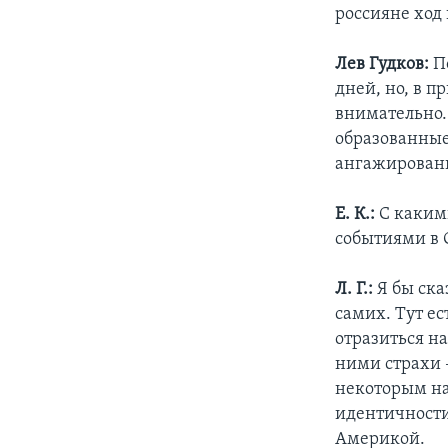
россияне ход
Лев Гудков:
По
дней, но, в п
внимательно.
образованные
ангажированн
Е. К.:
С каким
событиями в
Л. Г.:
Я бы ска
самих. Тут е
отразиться н
ними страхи –
некоторым на
идентичности
Америкой.