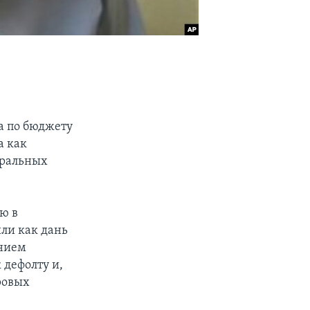
а по бюджету
а как
еральных
ю в
или как дань
ением
 дефолту и,
ровых