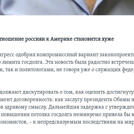
Отношение россиян к Америке становится хуже
онгресс одобрил компромиссный вариант законопроект
лимита госдолга. Эта новость была радостно встречен
, так и политологами, не говоря уже о служащих фед
должают дискутировать о том, как оценить достигнуту
мент договоренность: как заслугу президента Обамы 
в здравому смыслу. Дальнейшая задержка с утвержд
 повышения потолка госдолга неминуемо привела бы к
ономистов, – к непредсказуемым последствиям на ми