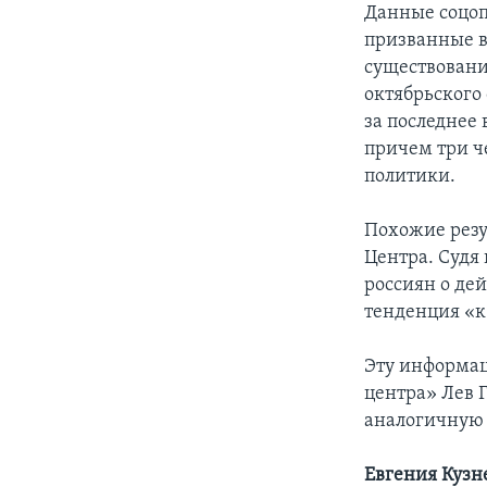
Данные соцоп
призванные в
существовани
октябрьского
за последнее
причем три ч
политики.
Похожие резул
Центра. Судя
россиян о де
тенденция «
Эту информац
центра» Лев 
аналогичную 
Евгения Кузн