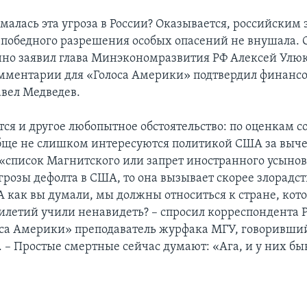
малась эта угроза в России? Оказывается, российским
о победного разрешения особых опасений не внушала. 
но заявил глава Минэкономразвития РФ Алексей Улюк
омментарии для «Голоса Америки» подтвердил финанс
вел Медведев.
ся и другое любопытное обстоятельство: по оценкам с
бще не слишком интересуются политикой США за выч
 «список Магнитского или запрет иностранного усынов
грозы дефолта в США, то она вызывает скорее злорадст
А как вы думали, мы должны относиться к стране, кот
тилетий учили ненавидеть? – спросил корреспондента 
са Америки» преподаватель журфака МГУ, говоривший
 – Простые смертные сейчас думают: «Ага, и у них быв