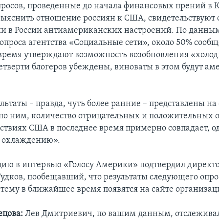
росов, проведенные до начала финансовых прений в К
ыяснить отношение россиян к США, свидетельствуют 
и в России антиамериканских настроений. По данны
 опроса агентства «Социальные сети», около 50% сообщ
 время утверждают возможность возобновления «холо
етверти блогеров убеждены, виноваты в этом будут а
ьтаты – правда, чуть более ранние – представлены на
 по ним, количество отрицательных и положительных 
йствиях США в последнее время примерно совпадает, о
к охлаждению».
ию в интервью «Голосу Америки» подтвердил директо
Гудков, пообещавший, что результаты следующего опро
тему в ближайшее время появятся на сайте организац
ецова:
Лев Дмитриевич, по вашим данным, отслежива