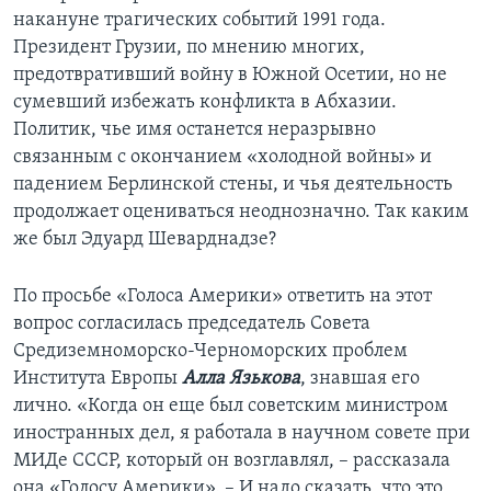
накануне трагических событий 1991 года.
Президент Грузии, по мнению многих,
предотвративший войну в Южной Осетии, но не
сумевший избежать конфликта в Абхазии.
Политик, чье имя останется неразрывно
связанным с окончанием «холодной войны» и
падением Берлинской стены, и чья деятельность
продолжает оцениваться неоднозначно. Так каким
же был Эдуард Шеварднадзе?
По просьбе «Голоса Америки» ответить на этот
вопрос согласилась председатель Совета
Средиземноморско-Черноморских проблем
Института Европы
Алла Язькова
, знавшая его
лично. «Когда он еще был советским министром
иностранных дел, я работала в научном совете при
МИДе СССР, который он возглавлял, – рассказала
она «Голосу Америки». – И надо сказать, что это