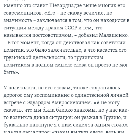
именно это ставит Шеварднадзе выше многих его
современников. «Его – не скажу величие, но
значимость – заключается в том, что он находился в
ситуации между крахом СССР и тем, что
называется постсоветизмом, – добавил Малашенко.
– В тот момент, когда он действовал как советский
политик, это было замечательно, а что касается его
грузинской деятельности, то грузинским
политиком в полном смысле слова он просто не мог
быть».
У политолога, по его словам, также сохранилось
дорогое ему воспоминание о единственной личной
встрече с Эдуардом Амвросиевичем. «Я не могу
сказать, что мы были близко знакомы, но у нас как-
то возникла дикая ситуация: он уезжал в Грузию, и
буквально накануне я с ним сидел за одним столом
и задал ему вопрос: «зачем вы туда едете, ведь вы