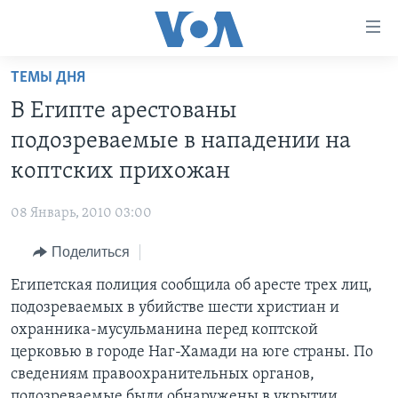
Линки
доступности
Перейти
ТЕМЫ ДНЯ
на
ГЛАВНОЕ
В Египте арестованы
основной
ПРОГРАММЫ
контент
подозреваемые в нападении на
ПРОЕКТЫ
Перейти
АМЕРИКА
коптских прихожан
к
ЭКСПЕРТИЗА
НОВОСТИ ЗА МИНУТУ
УЧИМ АНГЛИЙСКИЙ
основной
08 Январь, 2010 03:00
ИНТЕРВЬЮ
ИТОГИ
НАША АМЕРИКАНСКАЯ ИСТОРИЯ
навигации
Перейти
Поделиться
ФАКТЫ ПРОТИВ ФЕЙКОВ
ПОЧЕМУ ЭТО ВАЖНО?
А КАК В АМЕРИКЕ?
в
Египетская полиция сообщила об аресте трех лиц,
ЗА СВОБОДУ ПРЕССЫ
ДИСКУССИЯ VOA
АРТЕФАКТЫ
поиск
подозреваемых в убийстве шести христиан и
УЧИМ АНГЛИЙСКИЙ
ДЕТАЛИ
АМЕРИКАНСКИЕ ГОРОДКИ
охранника-мусульманина перед коптской
ВИДЕО
церковью в городе Наг-Хамади на юге страны. По
НЬЮ-ЙОРК NEW YORK
ТЕСТЫ
сведениям правоохранительных органов,
ПОДПИСКА НА НОВОСТИ
АМЕРИКА. БОЛЬШОЕ ПУТЕШЕСТВИЕ
подозреваемые были обнаружены в укрытии