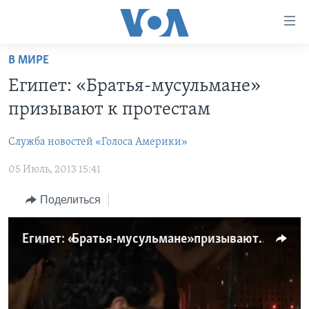
Линки
доступности
Перейти
В МИРЕ
на
ГЛАВНОЕ
Египет: «Братья-мусульмане»
основной
ПРОГРАММЫ
контент
призывают к протестам
ПРОЕКТЫ
Перейти
АМЕРИКА
к
Служба новостей «Голоса Америки»
ЭКСПЕРТИЗА
НОВОСТИ ЗА МИНУТУ
УЧИМ АНГЛИЙСКИЙ
основной
05 Июль, 2013 15:41
ИНТЕРВЬЮ
ИТОГИ
НАША АМЕРИКАНСКАЯ ИСТОРИЯ
навигации
Перейти
ФАКТЫ ПРОТИВ ФЕЙКОВ
ПОЧЕМУ ЭТО ВАЖНО?
А КАК В АМЕРИКЕ?
Поделиться
в
ЗА СВОБОДУ ПРЕССЫ
ДИСКУССИЯ VOA
АРТЕФАКТЫ
поиск
Египет: «Братья-мусульмане» призывают к протестам
УЧИМ АНГЛИЙСКИЙ
ДЕТАЛИ
АМЕРИКАНСКИЕ ГОРОДКИ
ВИДЕО
НЬЮ-ЙОРК NEW YORK
ТЕСТЫ
ПОДПИСКА НА НОВОСТИ
АМЕРИКА. БОЛЬШОЕ ПУТЕШЕСТВИЕ