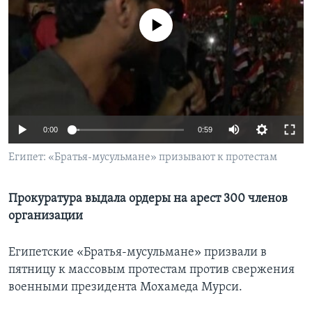
Learning English
No media source currently available
СОЦИАЛЬНЫЕ СЕТИ
Языки
0:00
0:59
Египет: «Братья-мусульмане» призывают к протестам
Прокуратура выдала ордеры на арест 300 членов
организации
Египетские «Братья-мусульмане» призвали в
пятницу к массовым протестам против свержения
военными президента Мохамеда Мурси.