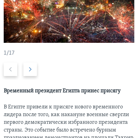
Learning English
СОЦИАЛЬНЫЕ СЕТИ
1/17
Языки
Previous
Дальше
slide
Временный президент Египта принес присягу
В Египте привели к присяге нового временного
лидера после того, как накануне военные свергли
первого демократически избранного президента
страны. Это событие было встречено бурным
празднованием демонстрантов на площади Тахрир