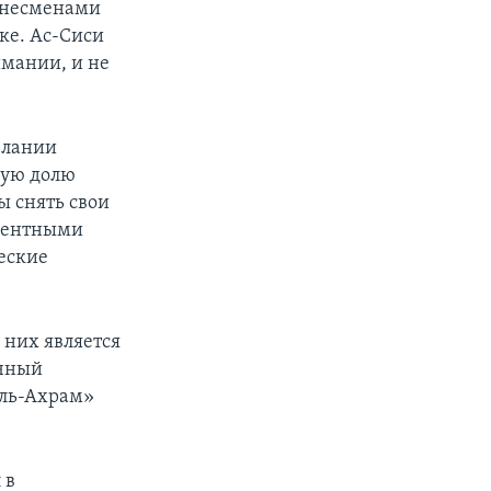
изнесменами
ке. Ас-Сиси
мании, и не
елании
ную долю
ы снять свои
урентными
ческие
 них является
учный
Аль-Ахрам»
 в