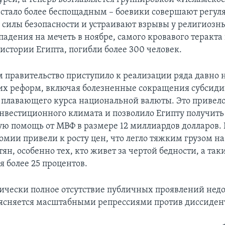
, стало более беспощадным – боевики совершают регу
 силы безопасности и устраивают взрывы у религиозны
падения на мечеть в ноябре, самого кровавого теракта 
истории Египта, погибли более 300 человек.
 правительство приступило к реализации ряда давно
х реформ, включая болезненные сокращения субсиди
 плавающего курса национальной валюты. Это привело
вестиционного климата и позволило Египту получить
ю помощь от МВФ в размере 12 миллиардов долларов.
омии привели к росту цен, что легло тяжким грузом на
ян, особенно тех, кто живет за чертой бедности, а так
я более 25 процентов.
ически полное отсутствие публичных проявлений недо
ъясняется масштабными репрессиями против диссиден