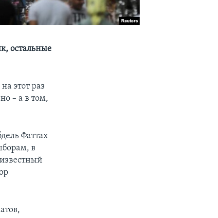
к, остальные
на этот раз
но – а в том,
бдель Фаттах
ыборам, в
оизвестный
ор
атов,