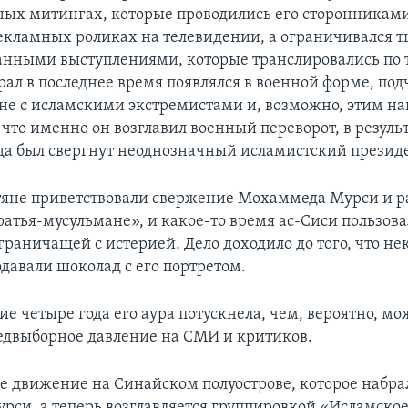
ых митингах, которые проводились его сторонниками
рекламных роликах на телевидении, а ограничивался 
нными выступлениями, которые транслировались по 
ал в последнее время появлялся в военной форме, под
йне с исламскими экстремистами и, возможно, этим н
что именно он возглавил военный переворот, в резуль
ода был свергнут неоднозначный исламистский презид
яне приветствовали свержение Мохаммеда Мурси и р
атья-мусульмане», и какое-то время ас-Сиси пользов
граничащей с истерией. Дело доходило до того, что не
давали шоколад с его портретом.
ие четыре года его аура потускнела, чем, вероятно, м
едвыборное давление на СМИ и критиков.
е движение на Синайском полуострове, которое набрал
рси, а теперь возглавляется группировкой «Исламско