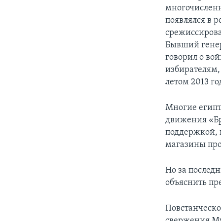
многочисленн
появлялся в 
срежиссирова
Бывший генер
говорил о во
избирателям, 
летом 2013 г
Многие египт
движения «Бр
поддержкой, 
магазины про
Но за последн
объяснить пр
Повстанческо
свержения Му