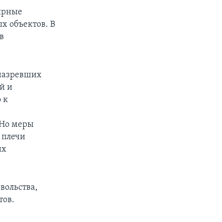
лярные
х объектов. В
в
 назревших
й и
 к
 Но меры
 плечи
их
вольства,
тов.