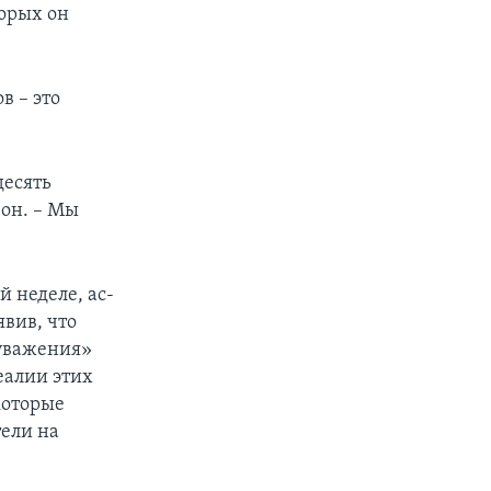
торых он
в – это
десять
 он. – Мы
 неделе, ас-
явив, что
 уважения»
еалии этих
которые
ели на