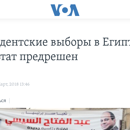
дентские выборы в Егип
ьтат предрешен
s
рт, 2018 13:46
ься