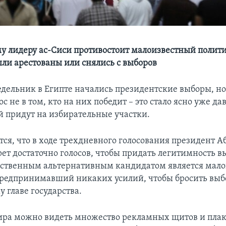
 лидеру ас-Сиси противостоит малоизвестный полити
ли арестованы или снялись с выборов
едельник в Египте начались президентские выборы, но 
с не в том, кто на них победит – это стало ясно уже дав
й придут на избирательные участки.
ся, что в ходе трехдневного голосования президент А
ет достаточно голосов, чтобы придать легитимность в
ственным альтернативным кандидатом является мал
предпринимавший никаких усилий, чтобы бросить выб
 главе государства.
ира можно видеть множество рекламных щитов и плак