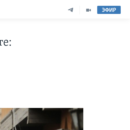
ЭФИР
те: