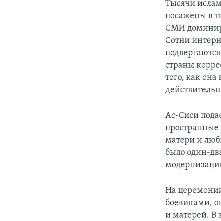
Тысячи ислам
посажены в т
СМИ доминир
Сотни интерн
подвергаются
страны корре
того, как она
действительн
Ас-Сиси подае
пространные 
матери и любв
было один-дв
модернизаци
На церемонии
боевиками, он
и матерей. В 