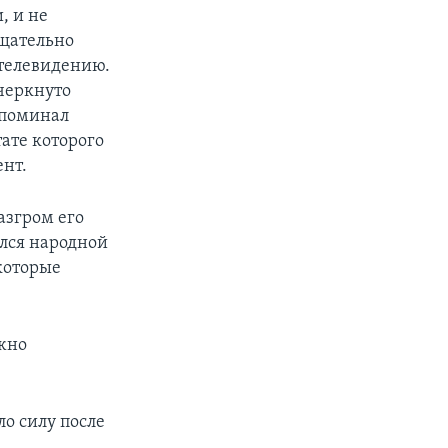
, и не
тщательно
телевидению.
черкнуто
апоминал
тате которого
ент.
азгром его
ался народной
которые
ожно
о силу после
е