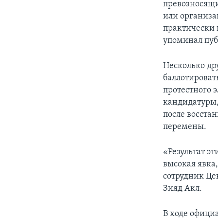
превозносящи
или организа
практически 
упоминал пуб
Несколько др
баллотироват
протестного 
кандидатуры,
после восста
перемены.
«Результат эт
высокая явка
сотрудник Це
Зияд Акл.
В ходе офици