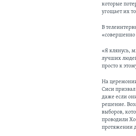
которые поте
угощает их т
В телеинтервь
«совершенно 
«Я клянусь, м
лучших людей,
просто к этом
На церемонии
Сиси призвал 
даже если он
решение. Возм
выборов, кот
проводили Хо
протяжении д