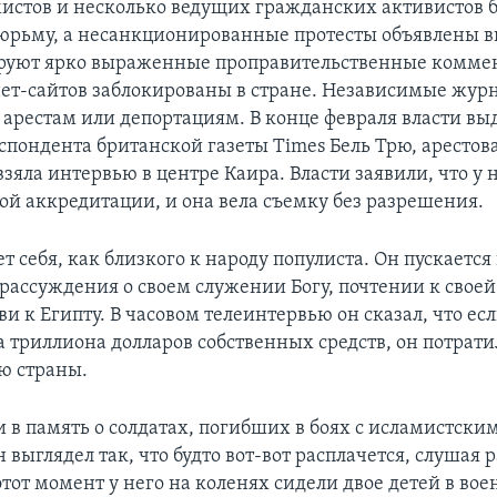
истов и несколько ведущих гражданских активистов 
юрьму, а несанкционированные протесты объявлены вн
уют ярко выраженные проправительственные комме
ет-сайтов заблокированы в стране. Независимые жур
 арестам или депортациям. В конце февраля власти вы
спондента британской газеты Times Бель Трю, арестова
 взяла интервью в центре Каира. Власти заявили, что у 
ой аккредитации, и она вела съемку без разрешения.
т себя, как близкого к народу популиста. Он пускается 
рассуждения о своем служении Богу, почтении к свое
и к Египту. В часовом телеинтервью он сказал, что есл
а триллиона долларов собственных средств, он потрати
ю страны.
 в память о солдатах, погибших в боях с исламистски
 выглядел так, что будто вот-вот расплачется, слушая 
этот момент у него на коленях сидели двое детей в во