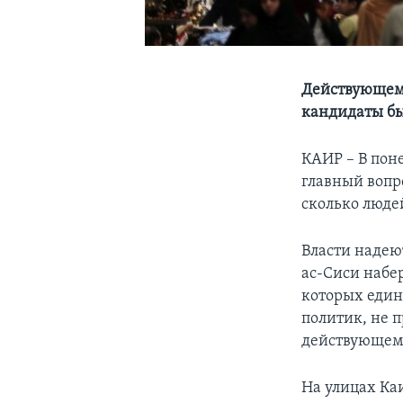
Действующему
кандидаты бы
КАИР – В пон
главный вопро
сколько люде
Власти надеют
ас-Сиси набер
которых един
политик, не 
действующему
На улицах Ка