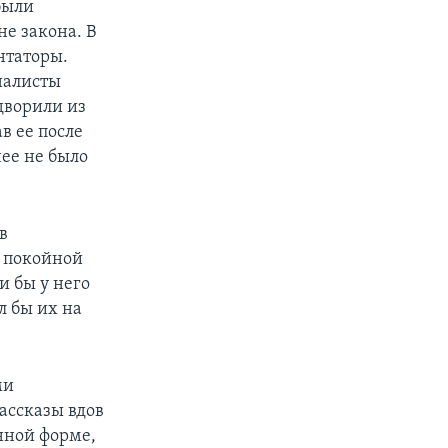
были
е закона. В
нтаторы.
налисты
дворили из
в ее после
нее не было
в
й покойной
и бы у него
л бы их на
ми
рассказы вдов
енной форме,