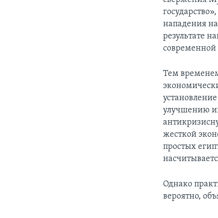
государство»
нападения на
результате на
современной 
Тем временем
экономически
установление
улучшению ин
антикризисну
жесткой экон
простых египт
насчитываетс
Однако практ
вероятно, об