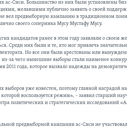
х ас-Сиси. Большинство из них были установлены б
циями, желавшими публично заявить о своей поддерж
не вел предвыборную кампанию в традиционном пони
лично своего соперника Мусу Мустафу Мусу.
угих кандидатов ранее в этом году заявляли о своем ж
ься. Среди них были и те, кто мог привлечь значитель
электората. Но все они были арестованы или вынужден
 из-за чего нынешние выборы стали наименее конк
ния 2011 года, которое вызвало надежды на демократи
их выборов уже известен, поэтому главной наградой на
, которой воспользуется режим», – заявил старший на
нтра политических и стратегических исследований «
альной предвыборной кампании ас-Сиси не участвовал