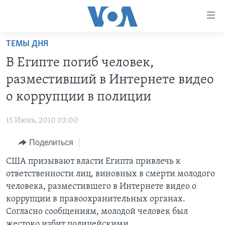
Линки
доступности
Перейти
ТЕМЫ ДНЯ
на
ГЛАВНОЕ
В Египте погиб человек,
основной
ПРОГРАММЫ
контент
разместивший в Интернете видео
ПРОЕКТЫ
Перейти
АМЕРИКА
о коррупции в полиции
к
ЭКСПЕРТИЗА
НОВОСТИ ЗА МИНУТУ
УЧИМ АНГЛИЙСКИЙ
основной
15 Июнь, 2010 03:00
ИНТЕРВЬЮ
ИТОГИ
НАША АМЕРИКАНСКАЯ ИСТОРИЯ
навигации
Перейти
Поделиться
ФАКТЫ ПРОТИВ ФЕЙКОВ
ПОЧЕМУ ЭТО ВАЖНО?
А КАК В АМЕРИКЕ?
в
США призывают власти Египта привлечь к
ЗА СВОБОДУ ПРЕССЫ
ДИСКУССИЯ VOA
АРТЕФАКТЫ
поиск
ответственности лиц, виновных в смерти молодого
УЧИМ АНГЛИЙСКИЙ
ДЕТАЛИ
АМЕРИКАНСКИЕ ГОРОДКИ
человека, разместившего в Интернете видео о
ВИДЕО
коррупции в правоохранительных органах.
НЬЮ-ЙОРК NEW YORK
ТЕСТЫ
Согласно сообщениям, молодой человек был
ПОДПИСКА НА НОВОСТИ
АМЕРИКА. БОЛЬШОЕ ПУТЕШЕСТВИЕ
жестоко избит полицейскими.