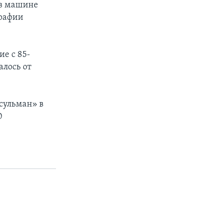
 в машине
графии
е с 85-
алось от
усульман» в
0