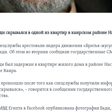
и скрывался в одной из квартир в каирском районе Н
пецслужбы арестовали лидера движения «Братья-мусу
ди. Об этом во вторник сообщили государственные С
ди был задержан в квартире жилого дома в районе На
е Каира.
произошло после того как спецслужбы получили инф
 скрывался», – говорится в сообщении государственног
тва.
МВД Египта в Facebook опубликована фотография Бади,