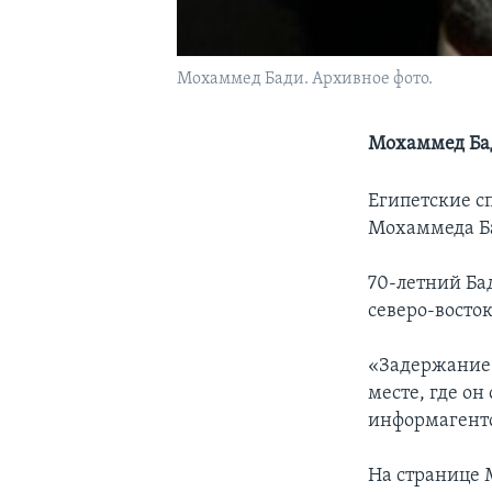
Мохаммед Бади. Архивное фото.
Мохаммед Бад
Египетские с
Мохаммеда Ба
70-летний Ба
северо-восток
«Задержание 
месте, где он
информагентс
На странице 