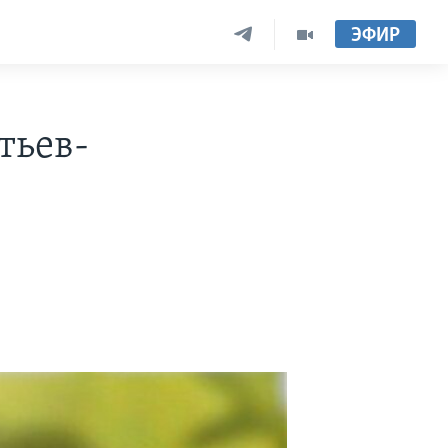
ЭФИР
тьев-