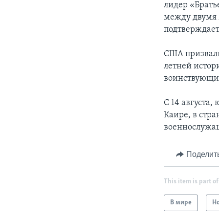
лидер «Брать
между двумя 
подтверждает 
США призвали
летней истор
воинствующи
С 14 августа,
Каире, в стра
военнослужа
Поделит
This item is part of
В мире
Н