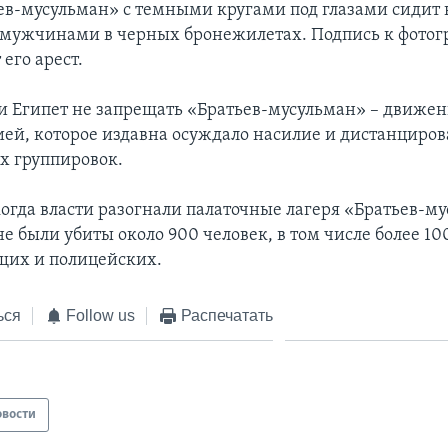
ев-мусульман» с темными кругами под глазами сидит
мужчинами в черных бронежилетах. Подпись к фото
его арест.
 Египет не запрещать «Братьев-мусульман» – движени
ией, которое издавна осуждало насилие и дистанциров
х группировок.
 когда власти разогнали палаточные лагеря «Братьев-м
не были убиты около 900 человек, в том числе более 10
щих и полицейских.
ься
Follow us
Распечатать
овости