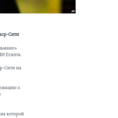
аср-Сити
льмане»
МИ Египта.
ср-Сити на
ормацию о
о
 на которой