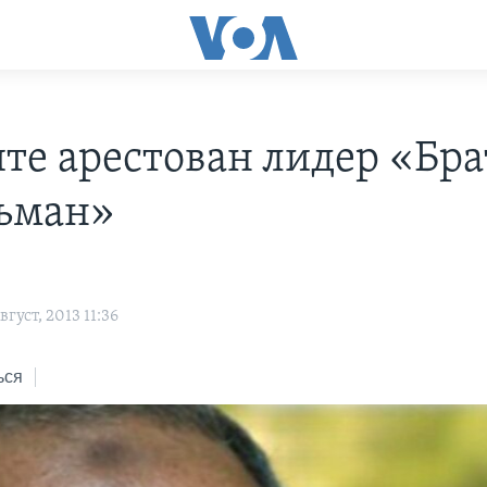
пте арестован лидер «Бра
ьман»
густ, 2013 11:36
ься