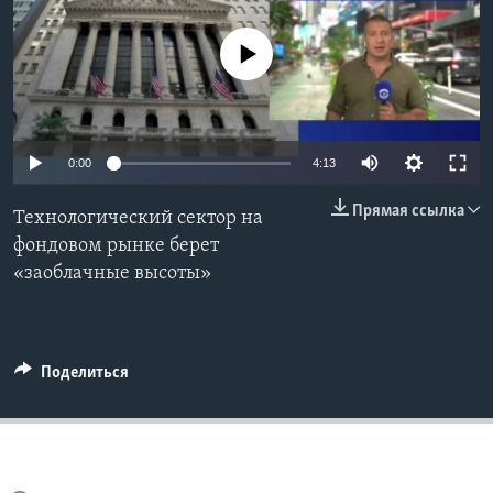
Learning English
No media source currently available
СОЦИАЛЬНЫЕ СЕТИ
0:00
4:13
Языки
Прямая ссылка
Технологический сектор на
фондовом рынке берет
«заоблачные высоты»
Поделиться