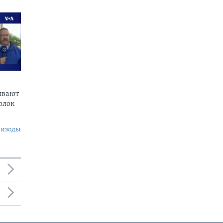
ывают
олок
пизоды