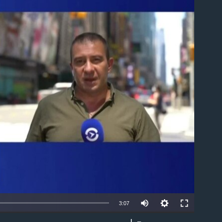
able
3:07