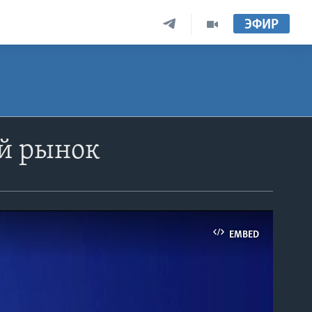
ЭФИР
ый рынок
EMBED