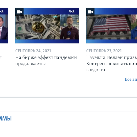
СЕНТЯБРЬ 24, 2021
СЕНТЯБРЬ 23, 2021
ы
На бирже эффект пандемии
Пауэлл и Йеллен приз
продолжается
Конгресс повысить пот
госдолга
Все э
Ы
АММЫ