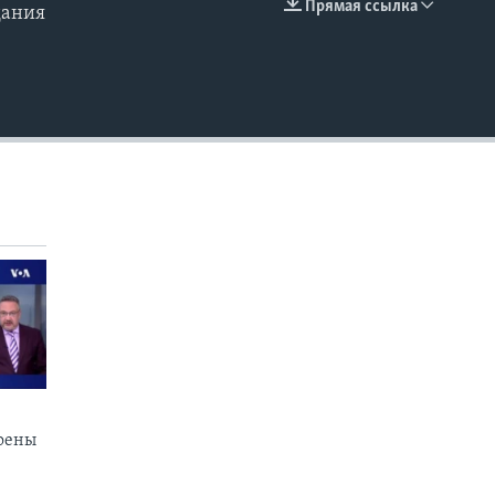
Прямая ссылка
дания
EMBED
коены