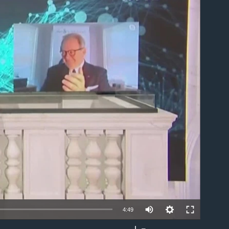
able
4:49