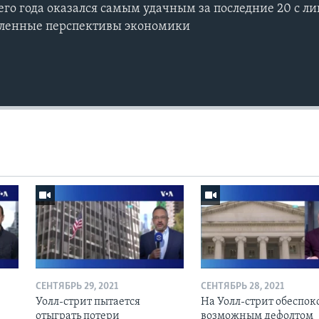
его года оказался самым удачным за последние 20 с л
еленные перспективы экономики
СЕНТЯБРЬ 29, 2021
СЕНТЯБРЬ 28, 2021
Уолл-стрит пытается
На Уолл-стрит обеспо
отыграть потери
возможным дефолтом