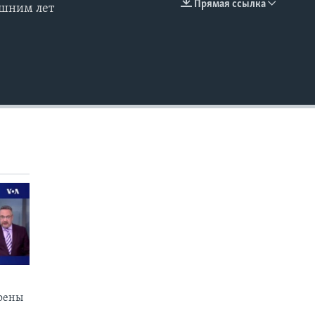
Прямая ссылка
ишним лет
EMBED
коены