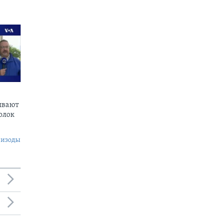
ывают
олок
пизоды