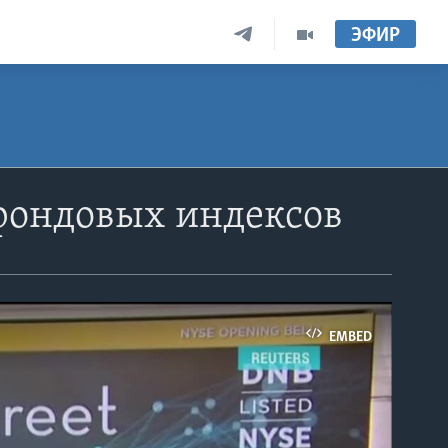
ЭФИР
 фондовых индексов
EMBED