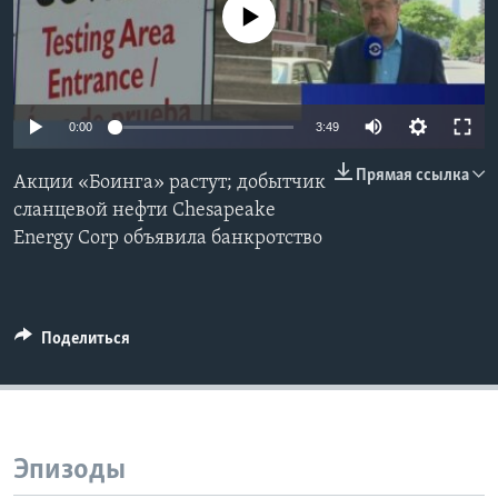
No media source currently available
Learning English
СОЦИАЛЬНЫЕ СЕТИ
0:00
3:49
Прямая ссылка
Акции «Боинга» растут; добытчик
Языки
сланцевой нефти Chesapeake
Energy Corp объявила банкротство
Поделиться
Эпизоды