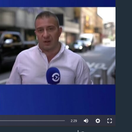
able
2:29