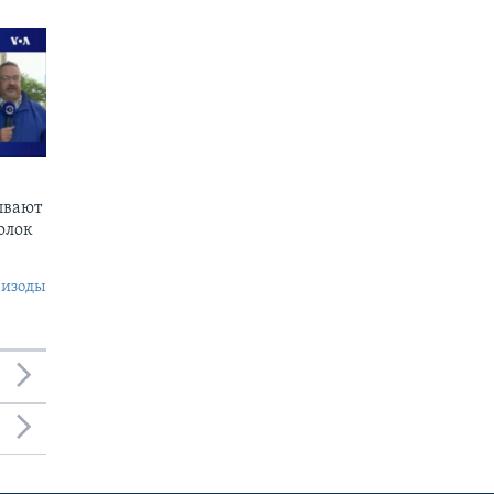
ывают
олок
пизоды