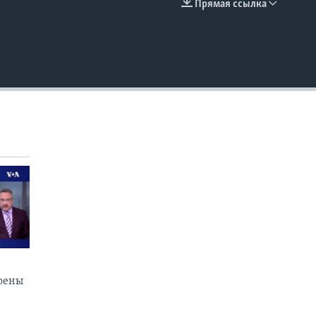
Прямая ссылка
EMBED
коены