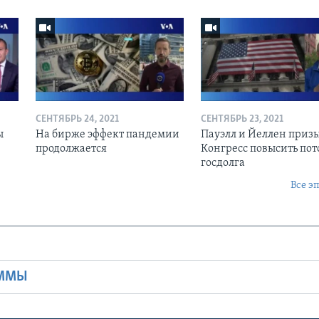
СЕНТЯБРЬ 24, 2021
СЕНТЯБРЬ 23, 2021
ы
На бирже эффект пандемии
Пауэлл и Йеллен приз
продолжается
Конгресс повысить пот
госдолга
Все э
Ы
АММЫ