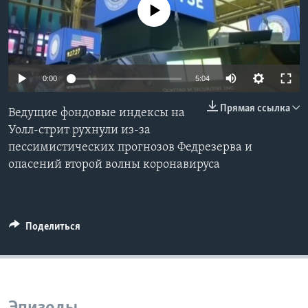
No media source currently available
Learning English
СОЦИАЛЬНЫЕ СЕТИ
0:00
5:04
Прямая ссылка
Ведущие фондовые индексы на
Языки
Уолл-стрит рухнули из-за
пессимистических прогнозов Федрезерва и
опасений второй волны коронавируса
Поделиться