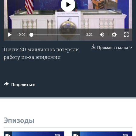
No media source currently available
Learning English
СОЦИАЛЬНЫЕ СЕТИ
0:00
3:21
Прямая ссылка
Почти 20 миллионов потеряли
Языки
работу из-за эпидемии
Поделиться
Эпизоды