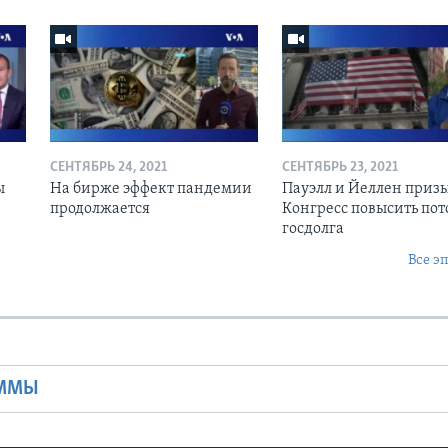
СЕНТЯБРЬ 24, 2021
СЕНТЯБРЬ 23, 2021
ы
На бирже эффект пандемии
Пауэлл и Йеллен приз
продолжается
Конгресс повысить пот
госдолга
Все э
Ы
АММЫ