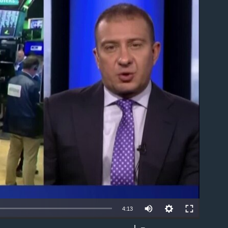
able
4:13