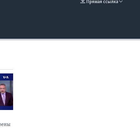
Прямая ссылка
EMBED
коены