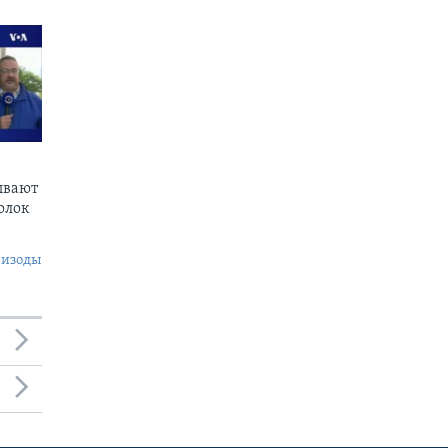
ывают
олок
пизоды