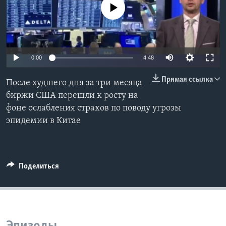
No media source currently available
Learning English
СОЦИАЛЬНЫЕ СЕТИ
0:00
4:48
Прямая ссылка
После худшего дня за три месяца
Языки
биржи США перешли к росту на
фоне ослабления страхов по поводу угрозы
эпидемии в Китае
Поделиться