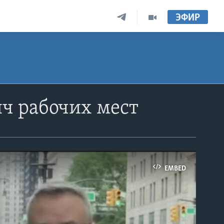
ЭФИР
яч рабочих мест
EMBED