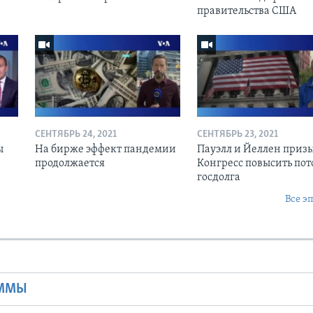
правительства США
СЕНТЯБРЬ 24, 2021
СЕНТЯБРЬ 23, 2021
ы
На бирже эффект пандемии
Пауэлл и Йеллен приз
продолжается
Конгресс повысить пот
госдолга
Все э
Ы
АММЫ