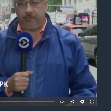
able
4:04