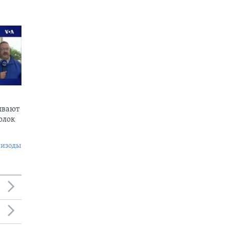
ывают
олок
пизоды