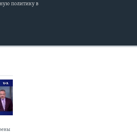
ную политику в
EMBED
коены