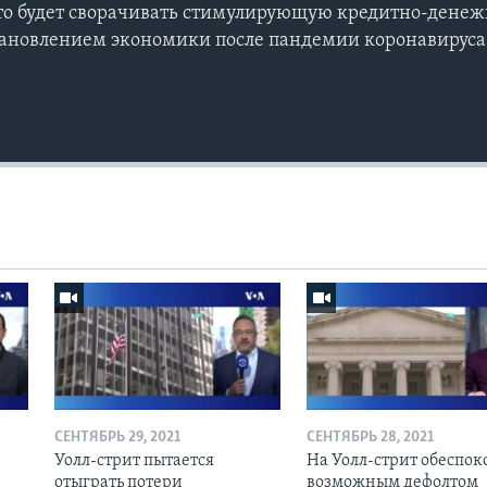
то будет сворачивать стимулирующую кредитно-денеж
тановлением экономики после пандемии коронавируса
СЕНТЯБРЬ 29, 2021
СЕНТЯБРЬ 28, 2021
Уолл-стрит пытается
На Уолл-стрит обеспо
отыграть потери
возможным дефолтом