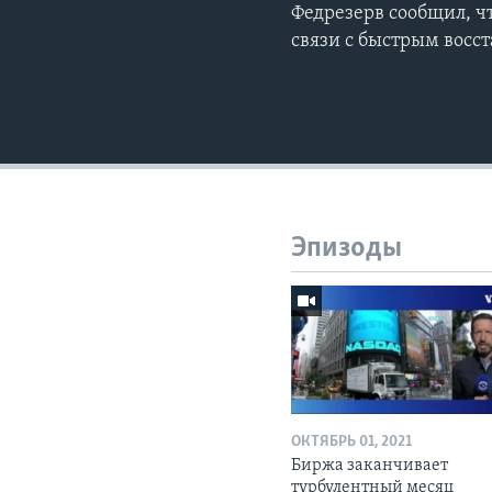
Федрезерв сообщил, ч
связи с быстрым восс
Эпизоды
ОКТЯБРЬ 01, 2021
Биржа заканчивает
турбулентный месяц