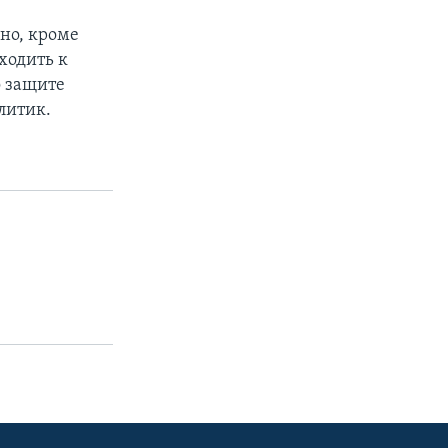
жно, кроме
ходить к
о защите
алитик.