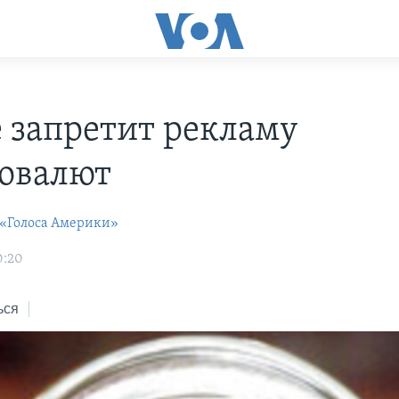
e запретит рекламу
овалют
 «Голоса Америки»
0:20
ься