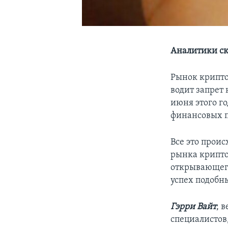
Аналитики ск
Рынок крипто
водит запрет
июня этого г
финансовых п
Все это прои
рынка крипто
открывающего
успех подобн
Гэрри Вайт
, 
специалистов