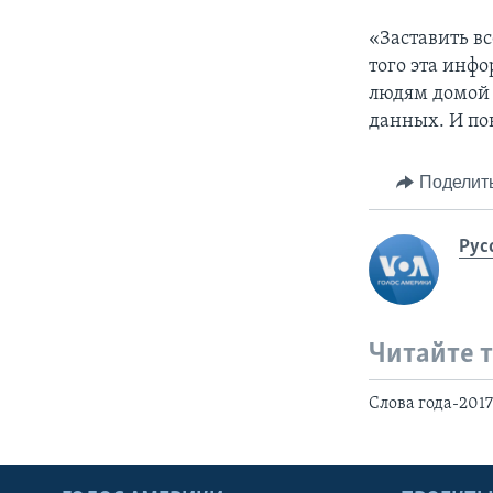
«Заставить вс
того эта инф
людям домой 
данных. И пон
Поделит
Рус
Читайте 
Слова года-201