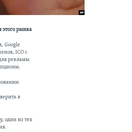
 этого рынка
, Google
енов, ICO с
 для рекламы
опционы.
ированию
верить в
y, один из тех
ия.