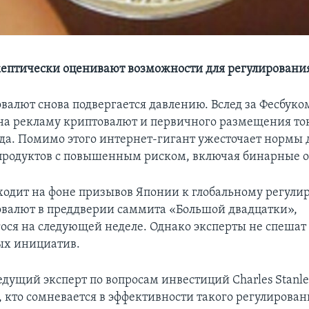
ептически оценивают возможности для регулирования
валют снова подвергается давлению. Вслед за Фесбуком
 на рекламу криптовалют и первичного размещения ток
ода. Помимо этого интернет-гигант ужесточает нормы
родуктов с повышенным риском, включая бинарные 
сходит на фоне призывов Японии к глобальному регул
валют в преддверии саммита «Большой двадцатки»,
ся на следующей неделе. Однако эксперты не спешат 
ых инициатив.
ведущий эксперт по вопросам инвестиций Charles Stanle
, кто сомневается в эффективности такого регулирован