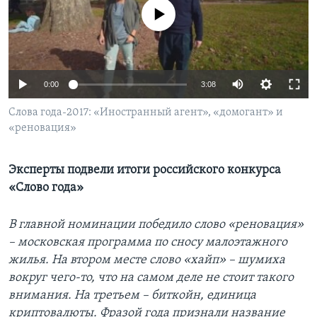
No media source currently available
Learning English
СОЦИАЛЬНЫЕ СЕТИ
0:00
3:08
Слова года-2017: «Иностранный агент», «домогант» и
«реновация»
Языки
Эксперты подвели итоги российского конкурса
«Слово года»
В главной номинации победило слово «реновация»
– московская программа по сносу малоэтажного
жилья. На втором месте слово «хайп» – шумиха
вокруг чего-то, что на самом деле не стоит такого
внимания. На третьем – биткойн, единица
криптовалюты. Фразой года признали название