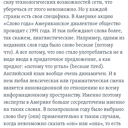
силу технологических возможностей сети, что
уберечься от этого невозможно. Но у каждой
страны есть своя специфика. В Америке акцию
«Слово года» Американское диалектное общество
проводит с 1991 года. И там побеждают слова более,
так скажем, лингвистические. Например, одним из
недавних слов года было слово because (потому
что). А все потому, что оно стало употребляться не в
виде ввода в придаточное предложение, а как
предлог: «потому что устал» (because tired).
Английский язык вообще очень динамичен. И в
нем любая лексическая или грамматическая смена
является инновационной по отношению ко всему
информационному пространству. Именно поэтому
эксперты в Америке больше сосредоточены именно
на таких словах. В позапрошлом году было выбрано
слово they (они) применительно к таким случаям,
когда невозможно сказать «он» или «она», то есть