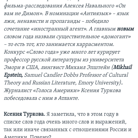
фильма-расследования Алексея Навального «Он
вам не Димон». В номинации «Антиязык» – язык
лжи, ненависти и пропаганды – победило
сочетание «иностранный агент». А главным
новым
словом года назвали существительное «домогант»
– то есть тот, кто занимается харрасментом.
Конкурс «Слово года» уже много лет курирует
профессор русской литературы из университета
Эмори в США, лингвист Михаил Эпштейн (
Mikhail
Epstein,
Samuel Candler Dobbs Professor of Cultural
Theory and Russian Literature, Emory University)
.
Журналист «Голоса Америки» Ксения Туркова
побеседовала с ним в Атланте.
Ксения Туркова.
Я заметила, что в этом году в
списке слов года очень много слов и выражений,
так или иначе связанных с отношениями России и
Америки. Почему?