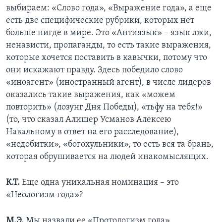
выбираем: «Слово года», «Выражение года», а еще
есть две специфические рубрики, которых нет
больше нигде в мире. Это «Антиязык» – язык лжи,
ненависти, пропаганды, то есть такие выражения,
которые хочется поставить в кавычки, потому что
они искажают правду. Здесь победило слово
«иноагент» (иностранный агент), в числе лидеров
оказались такие выражения, как «можем
повторить» (лозунг Дня Победы), «тьфу на тебя!»
(то, что сказал Алишер Усманов Алексею
Навальному в ответ на его расследование),
«недобитки», «богохульники», то есть вся та брань,
которая обрушивается на людей инакомыслящих.
К.Т.
Еще одна уникальная номинация – это
«Неологизм года»?
М.Э.
Мы назвали ее «Протологизм года».