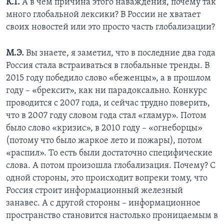
К.Т.
А в чем причина этого наваждения, почему так
много глобальной лексики? В России не хватает
своих новостей или это просто часть глобализации?
М.Э.
Вы знаете, я заметил, что в последние два года
Россия стала встраиваться в глобальные тренды. В
2015 году победило слово «беженцы», а в прошлом
году – «брексит», как ни парадоксально. Конкурс
проводится с 2007 года, и сейчас трудно поверить,
что в 2007 году словом года стал «гламур». Потом
было слово «кризис», в 2010 году – «огнеборцы»
(потому что было жаркое лето и пожары), потом
«распил». То есть были достаточно специфические
слова. А потом произошла глобализация. Почему? С
одной стороны, это происходит вопреки тому, что
Россия строит информационный железный
занавес. А с другой стороны – информационное
пространство становится настолько проницаемым в