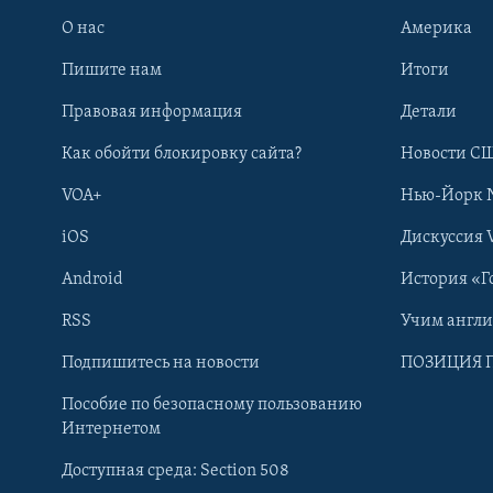
О нас
Америка
Пишите нам
Итоги
Правовая информация
Детали
Как обойти блокировку сайта?
Новости СШ
VOA+
Нью-Йорк 
iOS
Дискуссия 
Android
История «Г
RSS
Учим англ
Learning English
Подпишитесь на новости
ПОЗИЦИЯ 
Пособие по безопасному пользованию
СОЦИАЛЬНЫЕ СЕТИ
Интернетом
Доступная среда: Section 508