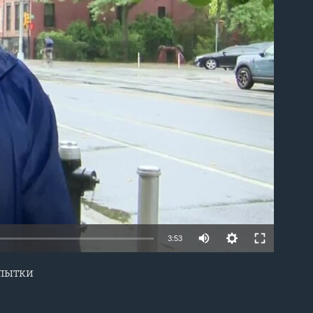
able
3:53
опытки
EMBED