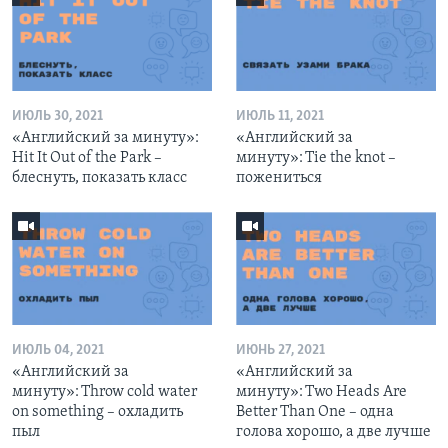
ИЮЛЬ 30, 2021
ИЮЛЬ 11, 2021
«Английский за минуту»:
«Английский за
Hit It Out of the Park –
минуту»: Tie the knot –
блеснуть, показать класс
пожениться
ИЮЛЬ 04, 2021
ИЮНЬ 27, 2021
«Английский за
«Английский за
минуту»: Throw cold water
минуту»: Two Heads Are
on something – охладить
Better Than One – одна
пыл
голова хорошо, а две лучше