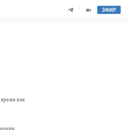
ЭФИР
 время как
торник.