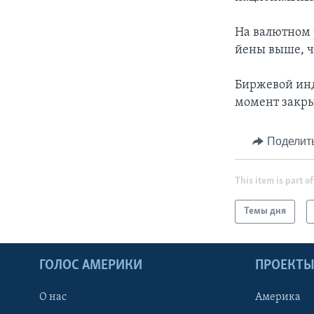
На валютном р
йены выше, ч
Биржевой инде
момент закры
Поделит
This item is part of
Темы дня
ГОЛОС АМЕРИКИ
ПРОЕКТ
О нас
Америка