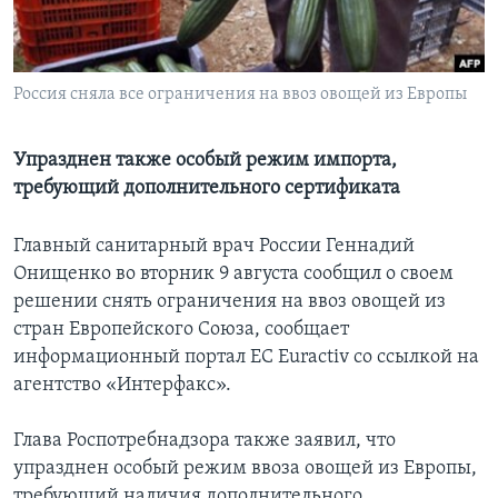
Learning English
Россия сняла все ограничения на ввоз овощей из Европы
СОЦИАЛЬНЫЕ СЕТИ
Упразднен также особый режим импорта,
требующий дополнительного сертификата
Языки
Главный санитарный врач России Геннадий
Онищенко во вторник 9 августа сообщил о своем
решении снять ограничения на ввоз овощей из
стран Европейского Союза, сообщает
информационный портал ЕС Euractiv со ссылкой на
агентство «Интерфакс».
Глава Роспотребнадзора также заявил, что
упразднен особый режим ввоза овощей из Европы,
требующий наличия дополнительного