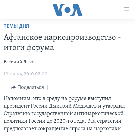
Линки
доступности
Перейти
ТЕМЫ ДНЯ
на
ГЛАВНОЕ
Афганское наркопроизводство -
основной
ПРОГРАММЫ
контент
итоги форума
ПРОЕКТЫ
Перейти
АМЕРИКА
к
Василий Львов
ЭКСПЕРТИЗА
НОВОСТИ ЗА МИНУТУ
УЧИМ АНГЛИЙСКИЙ
основной
10 Июнь, 2010 03:00
ИНТЕРВЬЮ
ИТОГИ
НАША АМЕРИКАНСКАЯ ИСТОРИЯ
навигации
Перейти
ФАКТЫ ПРОТИВ ФЕЙКОВ
ПОЧЕМУ ЭТО ВАЖНО?
А КАК В АМЕРИКЕ?
Поделиться
в
ЗА СВОБОДУ ПРЕССЫ
ДИСКУССИЯ VOA
АРТЕФАКТЫ
Напомним, что в среду на форуме выступил
поиск
президент России Дмитрий Медведев и утвердил
УЧИМ АНГЛИЙСКИЙ
ДЕТАЛИ
АМЕРИКАНСКИЕ ГОРОДКИ
Стратегию государственной антинаркотической
ВИДЕО
НЬЮ-ЙОРК NEW YORK
ТЕСТЫ
политики России до 2020-го года. Эта стратегия
предполагает сокращение спроса на наркотики
ПОДПИСКА НА НОВОСТИ
АМЕРИКА. БОЛЬШОЕ ПУТЕШЕСТВИЕ