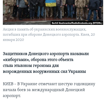
Learning English
СОЦИАЛЬНЫЕ СЕТИ
Акция в память об украинских военнослужащих,
погибших при обороне Донецкого аэропорта. Киев, 20
января 2020
Языки
Защитников Донецкого аэропорта называли
«киборгами», оборона этого объекта
стала эталоном героизма для
возрожденных вооруженных сил Украины
КИЕВ – В Украине отмечают шестую годовщину
начала боев за международный Донецкий
аэропорт.