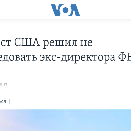
ст США решил не
едовать экс-директора Ф
8:17
ься