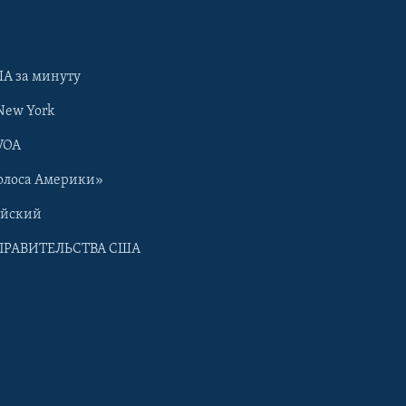
А за минуту
New York
VOA
олоса Америки»
ийский
ПРАВИТЕЛЬСТВА США