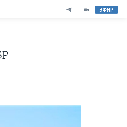
ЭФИР
БР