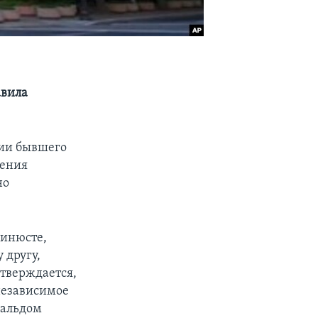
авила
нии бывшего
ления
но
Минюсте,
 другу,
утверждается,
независимое
нальдом