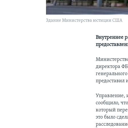
Здание Министерства юстиции США
Внутреннее р
предоставле
Министерство
директора ФБ
генерального
предоставил
Управление, 
сообщило, чт
который пере
это было сде
расследовани