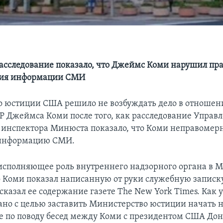
асследование показало, что Джеймс Коми нарушил пр
ния информации СМИ
 юстиции США решило не возбуждать дело в отноше
Р Джеймса Коми после того, как расследование Управ
 инспектора Минюста показало, что Коми неправомер
 информацию СМИ.
исполняющее роль внутреннего надзорного органа в 
о Коми показал написанную от руки служебную записку
сказал ее содержание газете The New York Times. Как 
лано с целью заставить Министерство юстиции начать 
е по поводу бесед между Коми с президентом США До