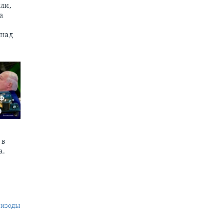
ли,
а
 над
 в
а.
пизоды