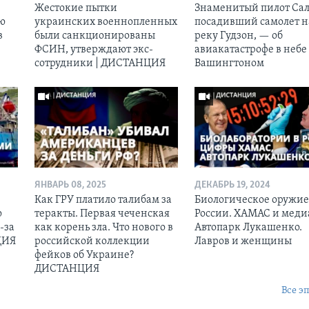
Жестокие пытки
Знаменитый пилот Сал
ию
украинских военнопленных
посадивший самолет н
в
были санкционированы
реку Гудзон, — об
ФСИН, утверждают экс-
авиакатастрофе в небе
сотрудники | ДИСТАНЦИЯ
Вашингтоном
ЯНВАРЬ 08, 2025
ДЕКАБРЬ 19, 2024
Как ГРУ платило талибам за
Биологическое оружие
ю
теракты. Первая чеченская
России. ХАМАС и меди
-за
как корень зла. Что нового в
Автопарк Лукашенко.
ЦИЯ
российской коллекции
Лавров и женщины
фейков об Украине?
ДИСТАНЦИЯ
Все э