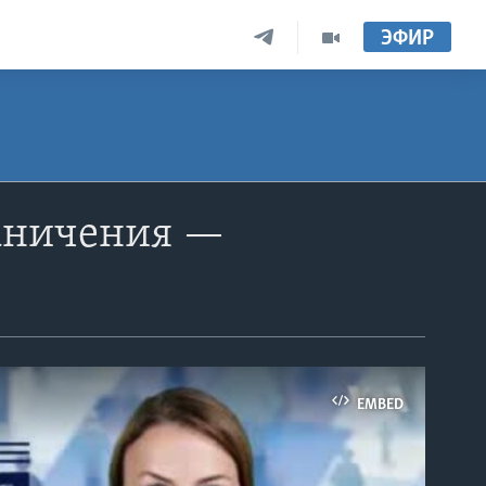
ЭФИР
раничения —
EMBED