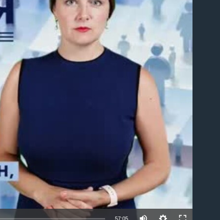
able
57:05