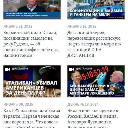
ЯНВАРЬ 31, 2025
ЯНВАРЬ 16, 2025
Знаменитый пилот Салли,
Десятки танкеров,
посадивший самолет на
перевозящих российскую
реку Гудзон, — об
нефть, застряли в море из-
авиакатастрофе в небе над
за санкций США |
Вашингтоном
ДИСТАНЦИЯ
ЯНВАРЬ 08, 2025
ДЕКАБРЬ 19, 2024
Как ГРУ платило талибам за
Биологическое оружие в
теракты. Первая чеченская
России. ХАМАС и медиа.
как корень зла. Что нового
Автопарк Лукашенко.