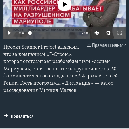
No media source currently available
Learning English
СОЦИАЛЬНЫЕ СЕТИ
0:00
17:08
Прямая ссылка
Проект Scanner Project выяснил,
Языки
что за компанией «Р-Строй»,
которая отстраивает разбомбленный Россией
Мариуполь, стоит основатель крупнейшего в РФ
фармацевтического холдинга «Р-Фарм» Алексей
Репик. Гость программы «Дистанция» — автор
расследования Михаил Маглов.
Поделиться