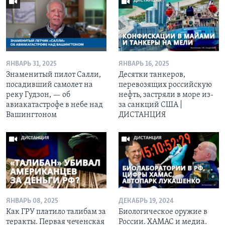
ЯНВАРЬ 31, 2025
ЯНВАРЬ 16, 2025
Знаменитый пилот Салли,
Десятки танкеров,
посадивший самолет на
перевозящих российскую
реку Гудзон, — об
нефть, застряли в море из-
авиакатастрофе в небе над
за санкций США |
Вашингтоном
ДИСТАНЦИЯ
ЯНВАРЬ 08, 2025
ДЕКАБРЬ 19, 2024
Как ГРУ платило талибам за
Биологическое оружие в
теракты. Первая чеченская
России. ХАМАС и медиа.