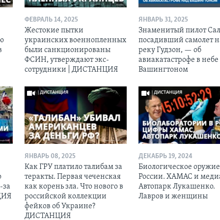
ФЕВРАЛЬ 14, 2025
ЯНВАРЬ 31, 2025
Жестокие пытки
Знаменитый пилот Сал
ию
украинских военнопленных
посадивший самолет н
в
были санкционированы
реку Гудзон, — об
ФСИН, утверждают экс-
авиакатастрофе в небе
сотрудники | ДИСТАНЦИЯ
Вашингтоном
ЯНВАРЬ 08, 2025
ДЕКАБРЬ 19, 2024
Как ГРУ платило талибам за
Биологическое оружие
ю
теракты. Первая чеченская
России. ХАМАС и меди
-за
как корень зла. Что нового в
Автопарк Лукашенко.
ЦИЯ
российской коллекции
Лавров и женщины
фейков об Украине?
ДИСТАНЦИЯ