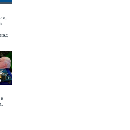
ли,
а
 над
 в
а.