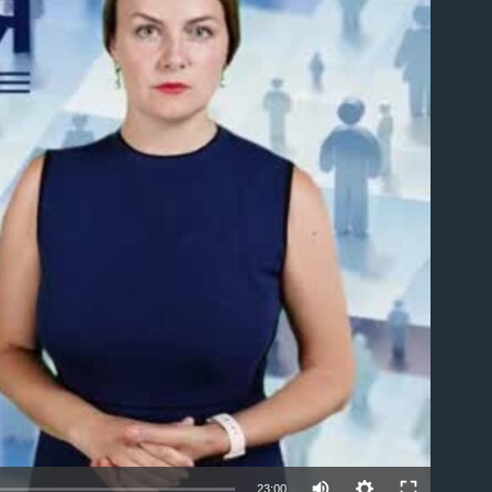
able
23:00