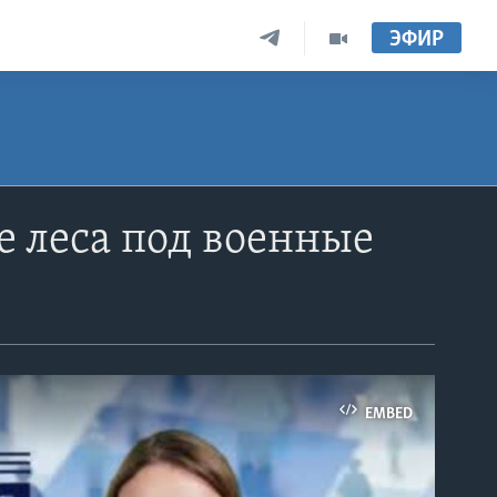
ЭФИР
е леса под военные
EMBED