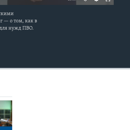
тскими
EMBED
 — о том, как в
для нужд ПВО.