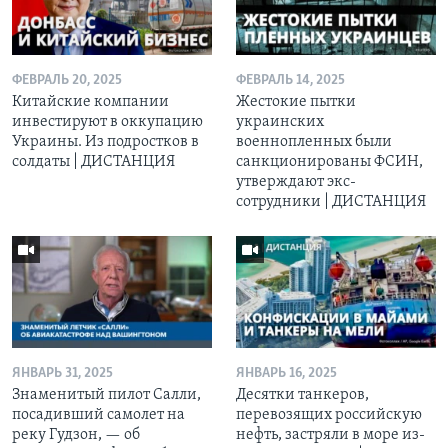
ФЕВРАЛЬ 20, 2025
ФЕВРАЛЬ 14, 2025
Китайские компании
Жестокие пытки
инвестируют в оккупацию
украинских
Украины. Из подростков в
военнопленных были
солдаты | ДИСТАНЦИЯ
санкционированы ФСИН,
утверждают экс-
сотрудники | ДИСТАНЦИЯ
ЯНВАРЬ 31, 2025
ЯНВАРЬ 16, 2025
Знаменитый пилот Салли,
Десятки танкеров,
посадивший самолет на
перевозящих российскую
реку Гудзон, — об
нефть, застряли в море из-