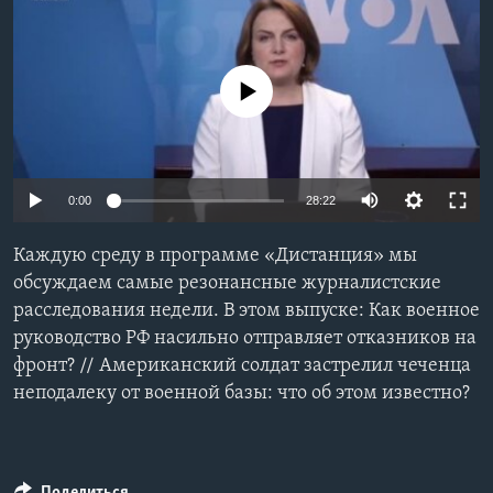
Learning English
No media source currently available
СОЦИАЛЬНЫЕ СЕТИ
Языки
0:00
28:22
Каждую среду в программе «Дистанция» мы
обсуждаем самые резонансные журналистские
расследования недели. В этом выпуске: Как военное
руководство РФ насильно отправляет отказников на
фронт? // Американский солдат застрелил чеченца
неподалеку от военной базы: что об этом известно?