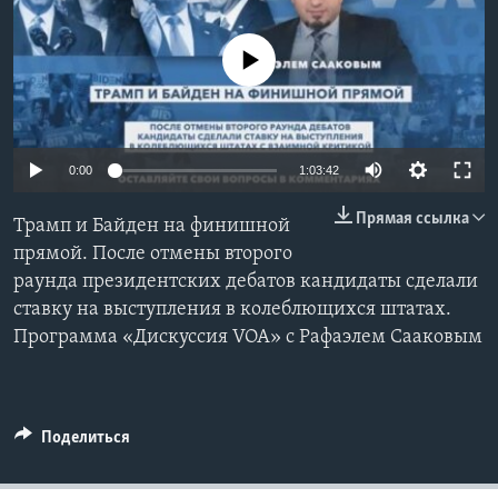
Learning English
No media source currently available
СОЦИАЛЬНЫЕ СЕТИ
0:00
1:03:42
Языки
Прямая ссылка
Трамп и Байден на финишной
прямой. После отмены второго
раунда президентских дебатов кандидаты сделали
ставку на выступления в колеблющихся штатах.
Программа «Дискуссия VOA» с Рафаэлем Сааковым
Поделиться